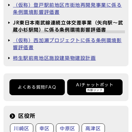
（仮称）登戸駅前地区市街地再開発事業に係る
条例環境影響評価書
JR東日本南武線連続立体交差事業（矢向駅～武
蔵小杉駅間）に係る条例環境影響評価書
（仮称）西加瀬プロジェクトに係る条例環境影
響評価書
柿生駅前南地区施設建築物建設計画
AIチャットボット
よくある質問FAQ
外部リンク
区役所
川崎区
幸区
中原区
高津区