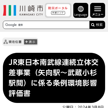
防災ポータル
外部リンク
メニュー
Language
検索
現在位置
表示
JR東日本南武線連続立体交
差事業（矢向駅～武蔵小杉
駅間）に係る条例環境影響
評価書
公開日：
2024年3月8日