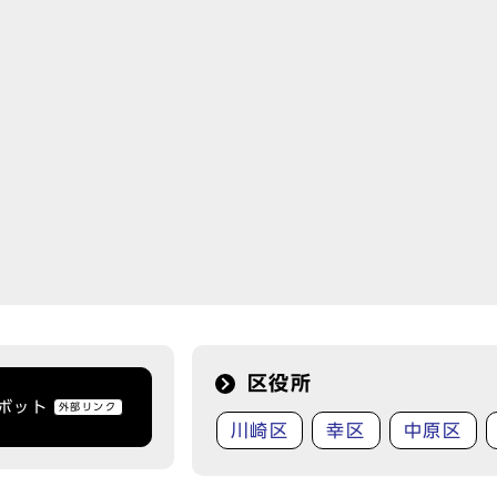
区役所
トボット
外部リンク
川崎区
幸区
中原区