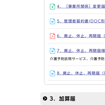
4．［事業所関係］変更届様式
5．管理者誓約書(DOC形式,
6．廃止、休止、再開届（必
7．廃止、休止、再開届様式(
介護予防訪問サービス、介護予防
8. 廃止、休止、再開届（第
3．加算届