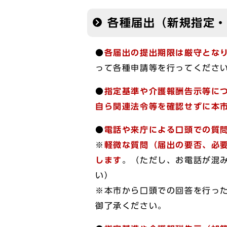
各種届出（新規指定
●
各届出の提出期限は厳守とな
って各種申請等を行ってくださ
●
指定基準や介護報酬告示等に
自ら関連法令等を確認せずに本
●
電話や来庁による口頭での質
※
軽微な質問（届出の要否、必
します
。（ただし、お電話が混
い）
※本市から口頭での回答を行っ
御了承ください。