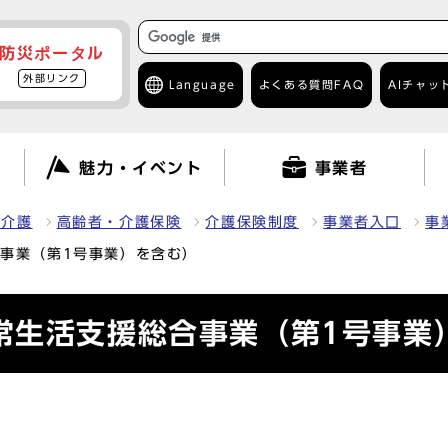
防災ポータル
外部リンク
Language
よくある質問
FAQ
AIチャッ
て
魅力・イベント
事業者
・介護
高齢者・介護保険
介護保険制度
事業者入口
事
事業（第1号事業）を含む）
常生活支援総合事業（第1号事業