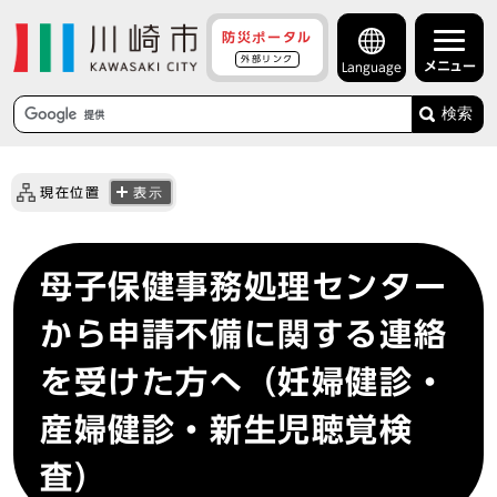
防災ポータル
外部リンク
メニュー
Language
検索
現在位置
表示
母子保健事務処理センター
から申請不備に関する連絡
を受けた方へ（妊婦健診・
産婦健診・新生児聴覚検
査）