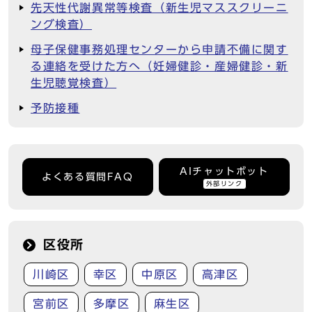
先天性代謝異常等検査（新生児マススクリーニ
ング検査）
母子保健事務処理センターから申請不備に関す
る連絡を受けた方へ（妊婦健診・産婦健診・新
生児聴覚検査）
予防接種
AIチャットボット
よくある質問FAQ
外部リンク
区役所
川崎区
幸区
中原区
高津区
宮前区
多摩区
麻生区