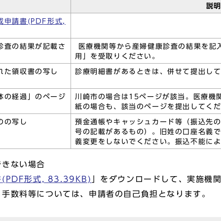
説
申請書(PDF形式,
診査の結果が記載さ
医療機関等から産婦健康診査の結果を記
用」を受取りください。
れた領収書の写し
診療明細書があるときは、併せて提出し
体の経過」のページ
川崎市の場合は15ページが該当。医療機
紙の場合も、該当のページを提出してく
のの写し
預金通帳やキャッシュカード等（振込先
号の記載があるもの）。旧姓の口座名義
義変更をしないでください。振込不能に
できない場合
DF形式, 83.39KB)
」をダウンロードして、実施機
る手数料等については、申請者の自己負担となります。