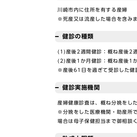
川崎市内に住所を有する産婦
※死産又は流産した場合を含み
健診の種類
(1)産後2週間健診：概ね産後
(2)産後1か月健診：概ね産後1
※産後61日を過ぎて受診した健
健診実施機関
産婦健康診査は、概ね分娩をし
※分娩をした医療機関・助産所
場合は母子保健担当まで御相談