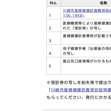
No.
名称
川崎市産婦健康診査費用助成
1
106.18KB)
医療機関等により産婦健康
2
れた「受診券」の写し
産婦健康診査費用が記載さ
3
母子健康手帳「出産後の母
4
の写し
振込先口座情報がわかるも
5
※受診券の写しを紛失等で提出
「
川崎市産婦健康診査受診証明書(P
もらってください。発行にかか