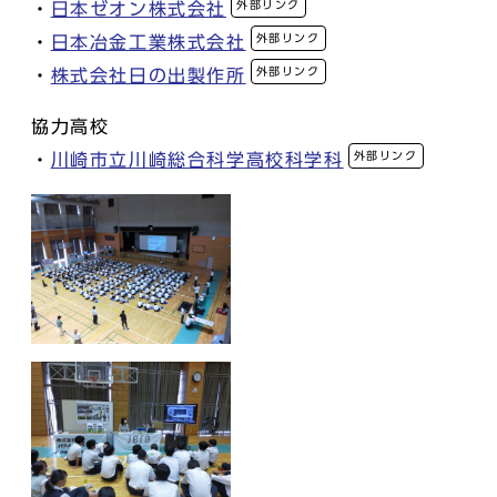
外部リンク
・
日本ゼオン株式会社
外部リンク
・
日本冶金工業株式会社
外部リンク
・
株式会社日の出製作所
協力高校
外部リンク
・
川崎市立川崎総合科学高校科学科