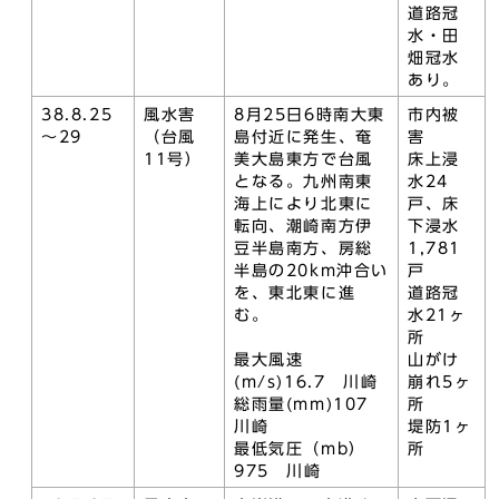
道路冠
水・田
畑冠水
あり。
38.8.25
風水害
8月25日6時南大東
市内被
～29
（台風
島付近に発生、奄
害
11号）
美大島東方で台風
床上浸
となる。九州南東
水24
海上により北東に
戸、床
転向、潮崎南方伊
下浸水
豆半島南方、房総
1,781
半島の20km沖合い
戸
を、東北東に進
道路冠
む。
水21ヶ
所
最大風速
山がけ
(m/s)16.7 川崎
崩れ5ヶ
総雨量(mm)107
所
川崎
堤防1ヶ
最低気圧（mb）
所
975 川崎