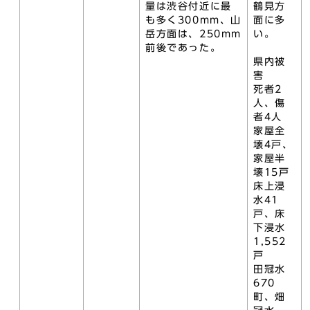
量は渋谷付近に最
鶴見方
も多く300mm、山
面に多
岳方面は、250mm
い。
前後であった。
県内被
害
死者2
人、傷
者4人
家屋全
壊4戸、
家屋半
壊15戸
床上浸
水41
戸、床
下浸水
1,552
戸
田冠水
670
町、畑