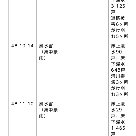
下浸水
3,125
戸
道路被
害6ヶ所
がけ崩
れ5ヶ所
48.10.14
風水害
床上浸
（集中豪
水90
雨）
戸、床
下浸水
648戸
河川損
壊3ヶ所
がけ崩
れ3ヶ所
48.11.10
風水害
床上浸
（集中豪
水29
雨）
戸、床
下浸水
1,465
戸