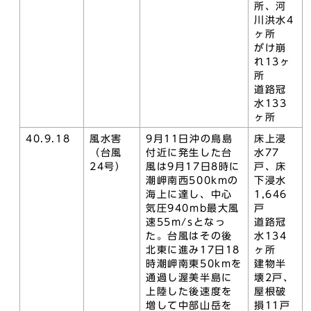
所、河
川洪水4
ヶ所
がけ崩
れ13ヶ
所
道路冠
水133
ヶ所
40.9.18
風水害
9月11日沖の鳥島
床上浸
（台風
付近に発生した台
水77
24号）
風は9月17日8時に
戸、床
潮岬南西500kmの
下浸水
海上に達し、中心
1,646
気圧940mb最大風
戸
速55m/sとなっ
道路冠
た。台風はその後
水134
北東に進み17日18
ヶ所
時潮岬南東50kmを
建物半
通過し渥美半島に
壊2戸、
上陸した後速度を
屋根破
増して中部山岳を
損11戸