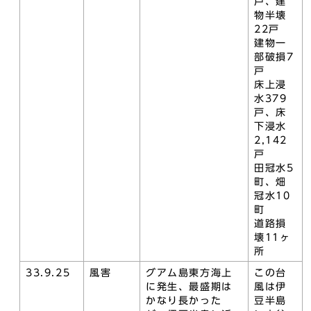
戸、建
物半壊
22戸
建物一
部破損7
戸
床上浸
水379
戸、床
下浸水
2,142
戸
田冠水5
町、畑
冠水10
町
道路損
壊11ヶ
所
33.9.25
風害
グアム島東方海上
この台
に発生、最盛期は
風は伊
かなり長かった
豆半島