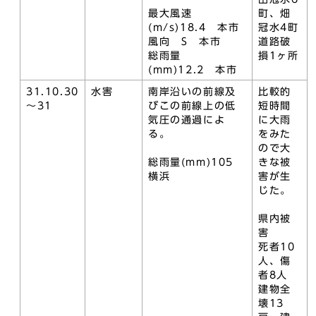
最大風速
町、畑
(m/s)18.4 本市
冠水4町
風向 S 本市
道路破
総雨量
損1ヶ所
(mm)12.2 本市
31.10.30
水害
南岸沿いの前線及
比較的
～31
びこの前線上の低
短時間
気圧の通過によ
に大雨
る。
をみた
ので大
総雨量(mm)105
きな被
横浜
害が生
じた。
県内被
害
死者10
人、傷
者8人
建物全
壊13