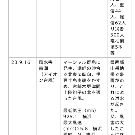
人、重
傷44
人、軽
傷62人
り災者
300人
電柱倒
壊5本
等
23.9.16
風水害
マーシャル群島に
県西部
高潮
発生、潮岬の沖合
山岳地
（アイオ
で北東に転向、伊
帯で豪
ン台風）
豆半島南端をかす
雨があ
め、宮崎木更津間
り、こ
上陸銚子の北を通
れによ
った台風。
る洪水
が起き
最低気圧（mb）
た。
925.1 横浜
又、風
最大風速
害は大
(m/s)25.8 横浜
したこ
風向 N 横浜
とはな