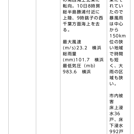
の南西海上北東に
東にそ
転向。10日8時房
れてい
総半島勝浦付近に
たので
上陸、9時銚子の西
暴風雨
千葉方面海上を去
は中心
る。
から
150km
最大風速
位の狭
(m/s)23.2 横浜
い地域
総雨量
で時間
(mm)101.7 横浜
も短
最低気圧（mb）
く、大
983.6 横浜
雨の区
域も狭
い。
市内被
害
床上浸
水36
戸、床
下浸水
992戸