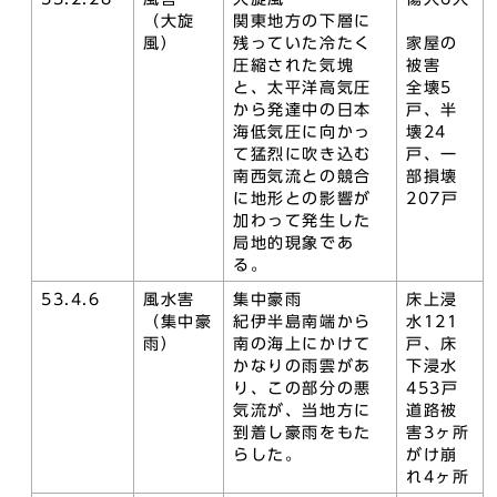
（大旋
関東地方の下層に
風）
残っていた冷たく
家屋の
圧縮された気塊
被害
と、太平洋高気圧
全壊5
から発達中の日本
戸、半
海低気圧に向かっ
壊24
て猛烈に吹き込む
戸、一
南西気流との競合
部損壊
に地形との影響が
207戸
加わって発生した
局地的現象であ
る。
53.4.6
風水害
集中豪雨
床上浸
（集中豪
紀伊半島南端から
水121
雨）
南の海上にかけて
戸、床
かなりの雨雲があ
下浸水
り、この部分の悪
453戸
気流が、当地方に
道路被
到着し豪雨をもた
害3ヶ所
らした。
がけ崩
れ4ヶ所