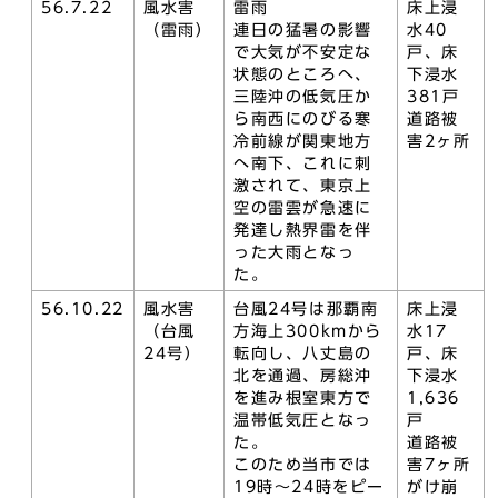
56.7.22
風水害
雷雨
床上浸
（雷雨）
連日の猛暑の影響
水40
で大気が不安定な
戸、床
状態のところへ、
下浸水
三陸沖の低気圧か
381戸
ら南西にのびる寒
道路被
冷前線が関東地方
害2ヶ所
へ南下、これに刺
激されて、東京上
空の雷雲が急速に
発達し熱界雷を伴
った大雨となっ
た。
56.10.22
風水害
台風24号は那覇南
床上浸
（台風
方海上300kmから
水17
24号）
転向し、八丈島の
戸、床
北を通過、房総沖
下浸水
を進み根室東方で
1,636
温帯低気圧となっ
戸
た。
道路被
このため当市では
害7ヶ所
19時～24時をピー
がけ崩