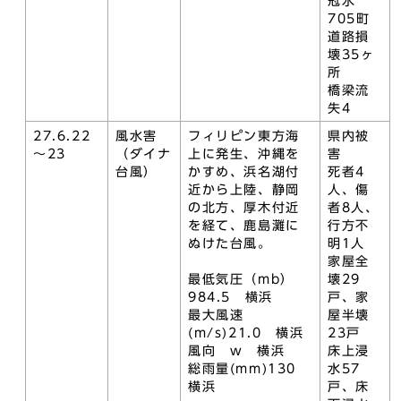
冠水
705町
道路損
壊35ヶ
所
橋梁流
失4
27.6.22
風水害
フィリピン東方海
県内被
～23
（ダイナ
上に発生、沖縄を
害
台風）
かすめ、浜名湖付
死者4
近から上陸、静岡
人、傷
の北方、厚木付近
者8人、
を経て、鹿島灘に
行方不
ぬけた台風。
明1人
家屋全
最低気圧（mb）
壊29
984.5 横浜
戸、家
最大風速
屋半壊
(m/s)21.0 横浜
23戸
風向 w 横浜
床上浸
総雨量(mm)130
水57
横浜
戸、床