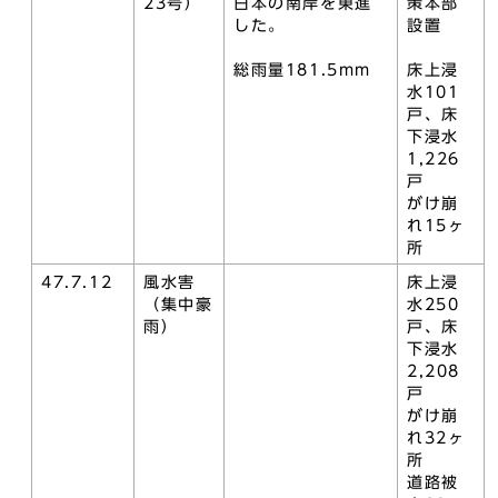
23号）
日本の南岸を東進
策本部
した。
設置
総雨量181.5mm
床上浸
水101
戸、床
下浸水
1,226
戸
がけ崩
れ15ヶ
所
47.7.12
風水害
床上浸
（集中豪
水250
雨）
戸、床
下浸水
2,208
戸
がけ崩
れ32ヶ
所
道路被