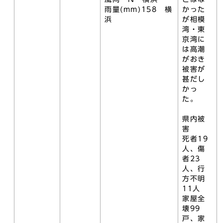
雨量(mm)158 横
かった
浜
が相模
湾・東
京湾に
は高潮
がおき
被害が
甚だし
かっ
た。
県内被
害
死者19
人、傷
者23
人、行
方不明
11人
家屋全
壊99
戸、家