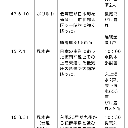
傷2人
43.6.10
がけ崩れ
低気圧が日本海を
長尾で
通過し、市北部地
がけ崩
区で一時的に強く
れ
降った。
建物全
総雨量30.5mm
壊1戸
45.7.1
風水害
日本の南岸にあっ
10：00
た梅雨前線とその
水防本
上を東進した低気
部設置
圧の影響で大雨が
降った。
床上浸
水2戸、
床下浸
水653
戸
がけ崩
れ3ヶ所
46.8.31
風水害
台風23号が九州か
10：30
（台風
ら紀伊半島を進み
災害対