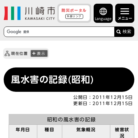
防災ポータル
外部リンク
メニュー
Language
検索
現在位置
表示
風水害の記録(昭和)
公開日：
2011年12月15日
更新日：
2011年12月15日
昭和の風水害の記録
年月日
種目
気象概況
被害状
況