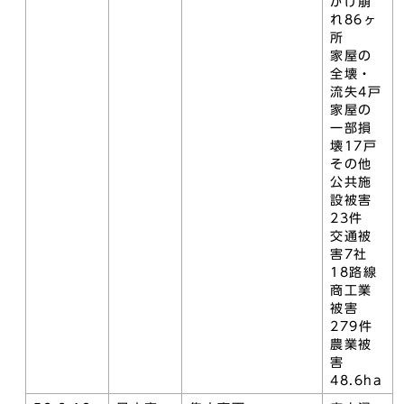
がけ崩
れ86ヶ
所
家屋の
全壊・
流失4戸
家屋の
一部損
壊17戸
その他
公共施
設被害
23件
交通被
害7社
18路線
商工業
被害
279件
農業被
害
48.6ha