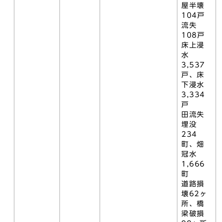
屋半壊
104戸
流失
108戸
床上浸
水
3,537
戸、床
下浸水
3,334
戸
田流失
埋没
234
町、畑
冠水
1,666
町
道路損
壊62ヶ
所、橋
梁破損