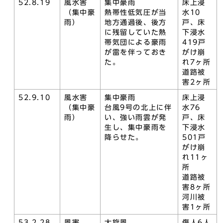
52.8.19
風水害
集中豪雨
床上浸
（集中豪
熱帯性低気圧が当
水10
雨）
地方通過後、後方
戸、床
に残留していた熱
下浸水
帯気団による豪雨
419戸
が雷を伴っておき
がけ崩
た。
れ7ヶ所
道路被
害2ヶ所
52.9.10
風水害
集中豪雨
床上浸
（集中豪
台風9号の北上に伴
水76
雨）
い、強い雨雲が発
戸、床
生し、集中豪雨を
下浸水
降らせた。
501戸
がけ崩
れ11ヶ
所
道路被
害8ヶ所
河川被
害1ヶ所
53.2.28
風害
大旋風
傷人6人