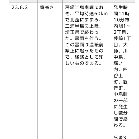
23.8.2
竜巻き
房総半島南端にお
発生時
き、平均時速60km
間11時
で北西にすすみ、
10分市
三浦半島に上陸、
内旭1～
埼玉県で終わっ
2丁目、
た。雷雨を伴う。
藤崎1丁
この雷雨は温暖前
目、大
線上に起ったもの
師、川
で、経路として珍
中島、
しいものである。
堀ノ
内、四
谷上
町、観
音町、
中島町
の一部
に発生
し数分
間で終
わる。
死者3