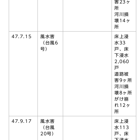
害23ヶ
所
河川損
壊14ヶ
所
47.7.15
風水害
床上浸
（台風6
水33
号）
戸、床
下浸水
2,060
戸
道路被
害9ヶ所
河川損
壊8ヶ所
がけ崩
れ12ヶ
所
47.9.17
風水害
床上浸
（台風
水113
20号）
戸、床