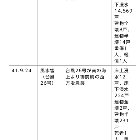
下浸水
14,569
戸
建物全
壊8戸、
建物半
壊14戸
重傷1
人、軽
傷1人
41.9.24
風水害
台風26号が南の海
床上浸
（台風
上より御前崎の西
水12
26号）
方を急襲
戸、床
下浸水
224戸
建物全
壊2戸、
建物半
壊231
戸
死者1
人、重