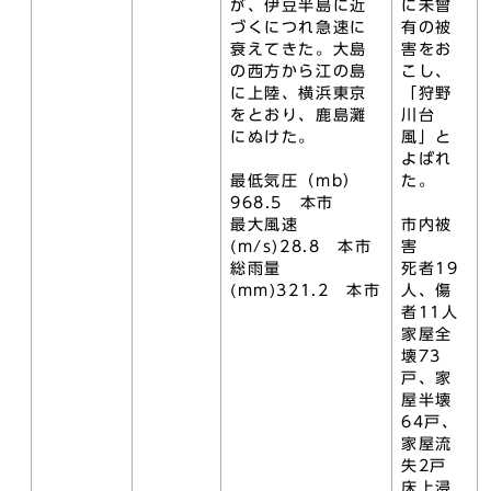
が、伊豆半島に近
に未曾
づくにつれ急速に
有の被
衰えてきた。大島
害をお
の西方から江の島
こし、
に上陸、横浜東京
「狩野
をとおり、鹿島灘
川台
にぬけた。
風」と
よばれ
最低気圧（mb）
た。
968.5 本市
最大風速
市内被
(m/s)28.8 本市
害
総雨量
死者19
(mm)321.2 本市
人、傷
者11人
家屋全
壊73
戸、家
屋半壊
64戸、
家屋流
失2戸
床上浸