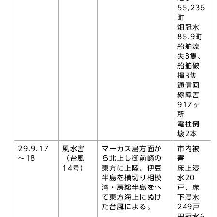
55,236
町
畑冠水
85.9町
船舶流
失8隻、
船舶破
損3隻
通信回
線障害
917ヶ
所
電柱倒
壊2本
29.9.17
風水害
マーカス島方面か
市内被
～18
（台風
ら北上し御前崎の
害
14号）
東方に上陸、伊豆
床上浸
半島を横切り相模
水20
湾・房総半島をへ
戸、床
て東方海上にぬけ
下浸水
た台風による。
249戸
田冠水6