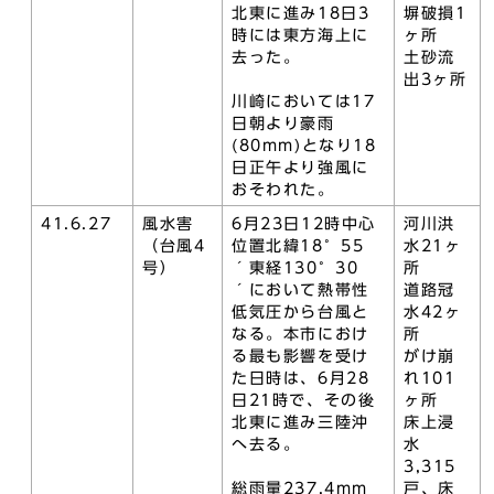
北東に進み18日3
塀破損1
時には東方海上に
ヶ所
去った。
土砂流
出3ヶ所
川崎においては17
日朝より豪雨
(80mm)となり18
日正午より強風に
おそわれた。
41.6.27
風水害
6月23日12時中心
河川洪
（台風4
位置北緯18゜55
水21ヶ
号）
´東経130゜30
所
´において熱帯性
道路冠
低気圧から台風と
水42ヶ
なる。本市におけ
所
る最も影響を受け
がけ崩
た日時は、6月28
れ101
日21時で、その後
ヶ所
北東に進み三陸沖
床上浸
へ去る。
水
3,315
総雨量237.4mm
戸、床