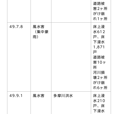
道路被
害2ヶ所
がけ崩
れ1ヶ所
49.7.8
風水害
床上浸
（集中豪
水612
雨）
戸、床
下浸水
1,871
戸
道路被
害10ヶ
所
河川損
壊2ヶ所
がけ崩
れ6ヶ所
49.9.1
風水害
多摩川洪水
床上浸
水210
戸、床
下浸水