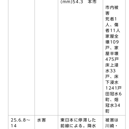
(mm)54.3 本市
市内被
害
死者1
人、傷
者11人
家屋全
壊109
戸、家
屋半壊
475戸
床上浸
水33
戸、床
下浸水
1241戸
田冠水6
町、畑
冠水34
町
25.6.8～
水害
東日本に停滞した
被害は
14
前線による。降水
川崎・