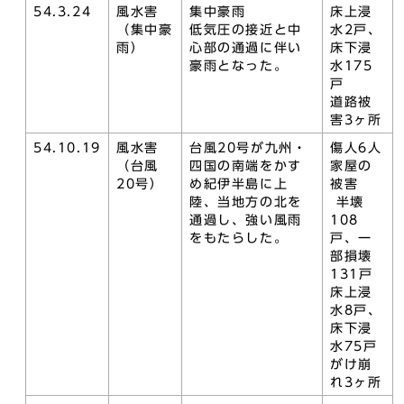
54.3.24
風水害
集中豪雨
床上浸
（集中豪
低気圧の接近と中
水2戸、
雨）
心部の通過に伴い
床下浸
豪雨となった。
水175
戸
道路被
害3ヶ所
54.10.19
風水害
台風20号が九州・
傷人6人
（台風
四国の南端をかす
家屋の
20号）
め紀伊半島に上
被害
陸、当地方の北を
半壊
通過し、強い風雨
108
をもたらした。
戸、一
部損壊
131戸
床上浸
水8戸、
床下浸
水75戸
がけ崩
れ3ヶ所