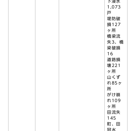
下浸水
1,073
戸
堤防破
損127
ヶ所
橋梁流
失3、橋
梁破損
16
道路損
壊221
ヶ所
山くず
れ85ヶ
所
がけ崩
れ109
ヶ所
田流失
145
町、田
冠水