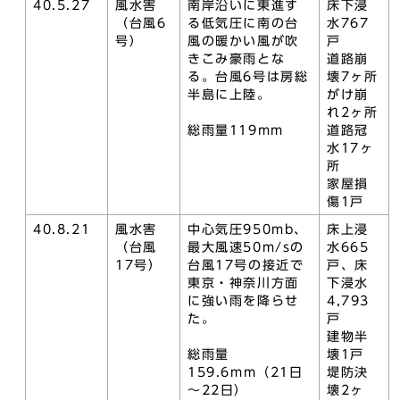
40.5.27
風水害
南岸沿いに東進す
床下浸
（台風6
る低気圧に南の台
水767
号）
風の暖かい風が吹
戸
きこみ豪雨とな
道路崩
る。台風6号は房総
壊7ヶ所
半島に上陸。
がけ崩
れ2ヶ所
総雨量119mm
道路冠
水17ヶ
所
家屋損
傷1戸
40.8.21
風水害
中心気圧950mb、
床上浸
（台風
最大風速50m/sの
水665
17号）
台風17号の接近で
戸、床
東京・神奈川方面
下浸水
に強い雨を降らせ
4,793
た。
戸
建物半
総雨量
壊1戸
159.6mm（21日
堤防決
～22日）
壊2ヶ