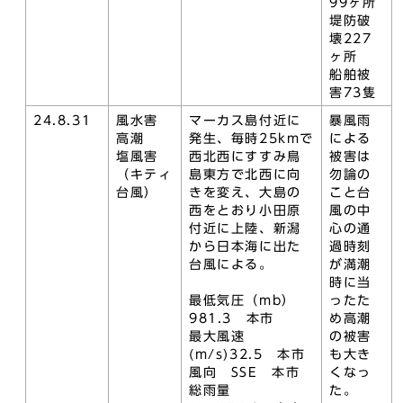
99ヶ所
堤防破
壊227
ヶ所
船舶被
害73隻
24.8.31
風水害
マーカス島付近に
暴風雨
高潮
発生、毎時25kmで
による
塩風害
西北西にすすみ鳥
被害は
（キティ
島東方で北西に向
勿論の
台風）
きを変え、大島の
こと台
西をとおり小田原
風の中
付近に上陸、新潟
心の通
から日本海に出た
過時刻
台風による。
が満潮
時に当
最低気圧（mb）
ったた
981.3 本市
め高潮
最大風速
の被害
(m/s)32.5 本市
も大き
風向 SSE 本市
くなっ
総雨量
た。