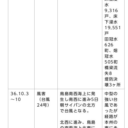
水
9,316
戸、床
下浸水
19,551
戸
田冠水
626
町、畑
冠水
505町
橋梁流
失8
堤防決
壊3ヶ所
36.10.3
風害
鳥島南西海上に発
中型の
～10
（台風
生し南西に進み5日
強い台
24号）
朝サイパンの北方
風であ
で台風となる。
ったが
経路が
北西に進み、鳥島
本州の