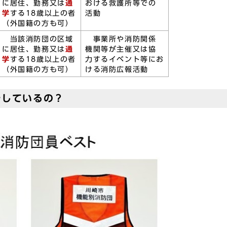
に居住、勤務又は
通
おける救護所等での
学
する18歳以上の者
活動
（外国籍の方も可）
当該消防団の区域
事業所や消防関係
に居住、勤務又は
通
機関等が主催又は協
学
する18歳以上の者
力するイベント等にお
（外国籍の方も可）
ける消防広報活動
をしているの？