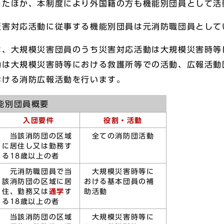
したほか、本制度により外国籍の方も機能別団員として活
害対応活動に従事する機能別団員は元消防職団員として
、大規模災害団員のうち災害対応活動は大規模災害時等
動は大規模災害時等における救護所等での活動、広報活動
おける消防広報活動を行います。
能別団員概要
入団要件
役割・活動
当該消防団の区域
全ての消防団活動
に居住し又は勤務す
る18歳以上の者
元消防職団員で当
大規模災害時等に
該消防団の区域に居
おける基本団員の補
住、勤務又は
通学
す
助活動
る18歳以上の者
当該消防団の区域
大規模災害時等に