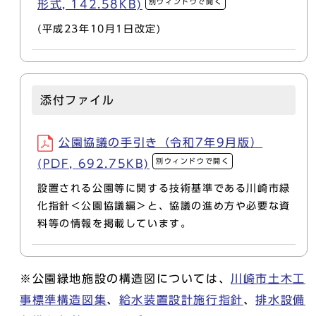
別ウィンドウで開く
形式, 142.58KB)
(平成23年10月1日改定)
添付ファイル
公園協議の手引き（令和7年9月版）
別ウィンドウで開く
(PDF, 692.75KB)
設置される公園等に関する技術基準である川崎市緑
化指針＜公園協議編＞と、協議の進め方や必要な資
料等の情報を掲載しています。
※公園緑地施設の構造図については、
川崎市土木工
事標準構造図集
、
給水装置設計施行指針
、
排水設備