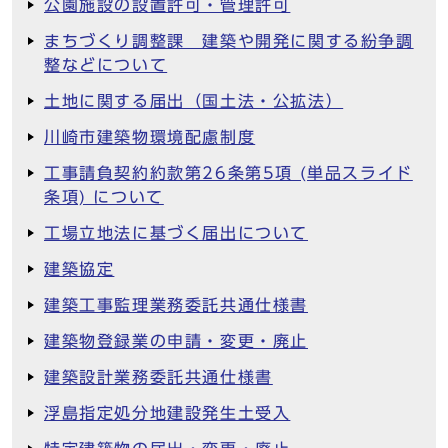
公園施設の設置許可・管理許可
まちづくり調整課 建築や開発に関する紛争調
整などについて
土地に関する届出（国土法・公拡法）
川崎市建築物環境配慮制度
工事請負契約約款第26条第5項 (単品スライド
条項) について
工場立地法に基づく届出について
建築協定
建築工事監理業務委託共通仕様書
建築物登録業の申請・変更・廃止
建築設計業務委託共通仕様書
浮島指定処分地建設発生土受入