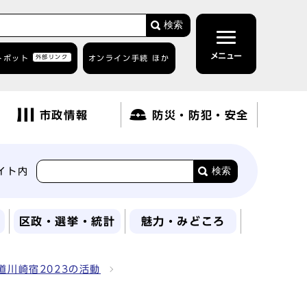
検索
メニュー
トボット
外部リンク
オンライン手続 ほか
市政情報
防災・防犯・安全
検索
イト内
区政・選挙・統計
魅力・みどころ
道川崎宿2023の活動