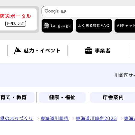
防災ポータル
外部リンク
Language
よくある質問
FAQ
AIチャッ
て
魅力・イベント
事業者
川崎区サ
子育て・教育
健康・福祉
庁舎案内
協働のまちづくり
東海道川崎宿
東海道川崎宿2023
東海