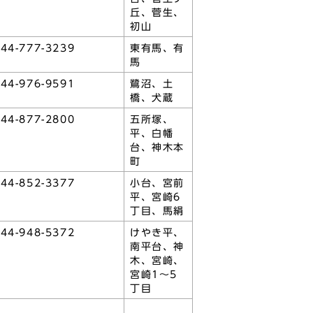
丘、菅生、
初山
44-777-3239
東有馬、有
馬
44-976-9591
鷺沼、土
橋、犬蔵
44-877-2800
五所塚、
平、白幡
台、神木本
町
44-852-3377
小台、宮前
平、宮崎6
丁目、馬絹
44-948-5372
けやき平、
南平台、神
木、宮崎、
宮崎1～5
丁目