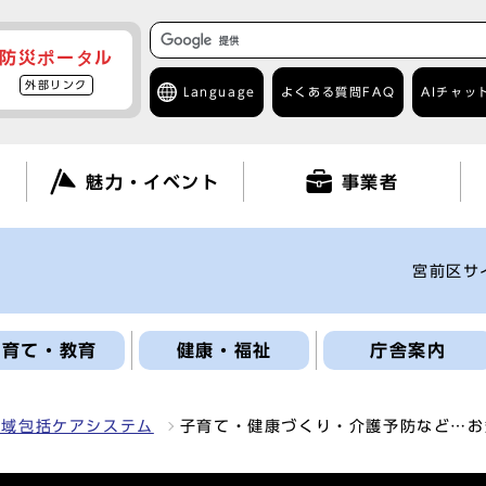
防災ポータル
外部リンク
Language
よくある質問
FAQ
AIチャッ
て
魅力・イベント
事業者
宮前区サ
子育て・教育
健康・福祉
庁舎案内
地域包括ケアシステム
子育て・健康づくり・介護予防など…お