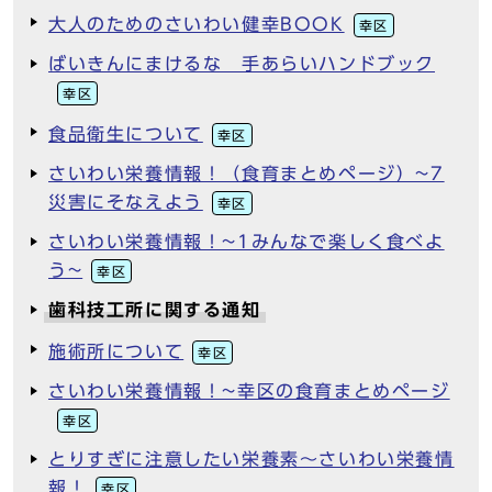
大人のためのさいわい健幸BOOK
幸区
ばいきんにまけるな 手あらいハンドブック
幸区
食品衛生について
幸区
さいわい栄養情報！（食育まとめページ）~7
災害にそなえよう
幸区
さいわい栄養情報！~1みんなで楽しく食べよ
う~
幸区
歯科技工所に関する通知
施術所について
幸区
さいわい栄養情報！~幸区の食育まとめページ
幸区
とりすぎに注意したい栄養素～さいわい栄養情
報！
幸区