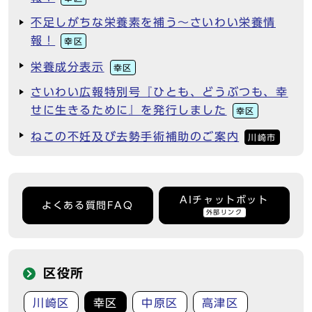
不足しがちな栄養素を補う～さいわい栄養情
報！
幸区
栄養成分表示
幸区
さいわい広報特別号『ひとも、どうぶつも、幸
せに生きるために』を発行しました
幸区
ねこの不妊及び去勢手術補助のご案内
川崎市
AIチャットボット
よくある質問FAQ
外部リンク
区役所
川崎区
幸区
中原区
高津区