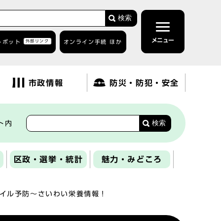
検索
メニュー
トボット
外部リンク
オンライン手続 ほか
市政情報
防災・防犯・安全
検索
ト内
区政・選挙・統計
魅力・みどころ
イル予防～さいわい栄養情報！