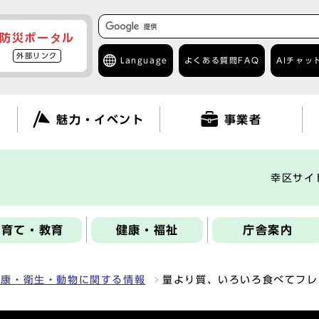
防災ポータル
外部リンク
Language
よくある質問
FAQ
AIチャッ
て
魅力・イベント
事業者
幸区サイ
子育て・教育
健康・福祉
庁舎案内
健康・衛生・動物に関する情報
量より質、いろいろ食べてフレ