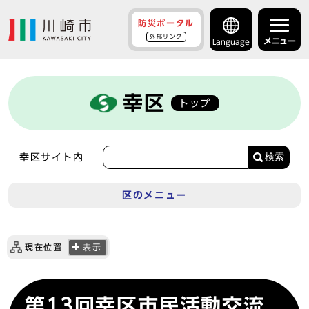
防災ポータル
外部リンク
メニュー
Language
幸区
トップ
検索
幸区サイト内
区のメニュー
現在位置
表示
第13回幸区市民活動交流