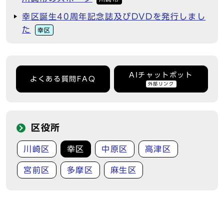
幸区誕生40周年記念誌及びDVDを発行しまし
た
幸区
AIチャットボット
よくある質問FAQ
外部リンク
区役所
川崎区
幸区
中原区
高津区
宮前区
多摩区
麻生区