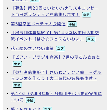
【募集】第20回さいわいハナミズキコンサー
ト当日ボランティアを募集します！
幸区
第5回幸区ボッチャ大会開催
幸区
【出展団体募集終了】第14回幸区市民活動交
流イベント「はぴ☆フェスさいわい」
幸区
花と緑のさいわい事業
幸区
【ピアノ・ブラジル音楽】7月の夢こんさぁと
幸区
【参加者募集終了】さいわいテクノ塾 ～ゲル
マラジオを作ろう！大正時代の名機も体験～
幸区
第47回（令和8年度）多摩川美化活動の実施に
ついて
幸区
夢こんさぁと♪
幸区