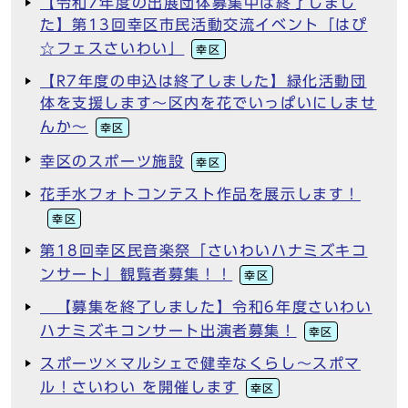
【令和7年度の出展団体募集中は終了しまし
た】第13回幸区市民活動交流イベント「はぴ
☆フェスさいわい」
幸区
【R7年度の申込は終了しました】緑化活動団
体を支援します～区内を花でいっぱいにしませ
んか～
幸区
幸区のスポーツ施設
幸区
花手水フォトコンテスト作品を展示します！
幸区
第18回幸区民音楽祭「さいわいハナミズキコ
ンサート」観覧者募集！！
幸区
【募集を終了しました】令和6年度さいわい
ハナミズキコンサート出演者募集！
幸区
スポーツ×マルシェで健幸なくらし～スポマ
ル！さいわい を開催します
幸区