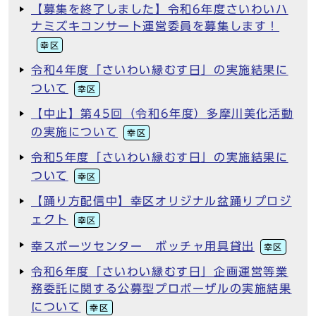
【募集を終了しました】令和6年度さいわいハ
ナミズキコンサート運営委員を募集します！
幸区
令和4年度「さいわい縁むす日」の実施結果に
ついて
幸区
【中止】第45回（令和6年度）多摩川美化活動
の実施について
幸区
令和5年度「さいわい縁むす日」の実施結果に
ついて
幸区
【踊り方配信中】幸区オリジナル盆踊りプロジ
ェクト
幸区
幸スポーツセンター ボッチャ用具貸出
幸区
令和6年度「さいわい縁むす日」企画運営等業
務委託に関する公募型プロポーザルの実施結果
について
幸区