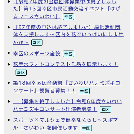
【令和7年度の出展団体募集中は終了しまし
た】第13回幸区市民活動交流イベント「はぴ
☆フェスさいわい」
幸区
【R7年度の申込は終了しました】緑化活動団
体を支援します～区内を花でいっぱいにしませ
んか～
幸区
幸区のスポーツ施設
幸区
花手水フォトコンテスト作品を展示します！
幸区
第18回幸区民音楽祭「さいわいハナミズキコ
ンサート」観覧者募集！！
幸区
【募集を終了しました】令和6年度さいわい
ハナミズキコンサート出演者募集！
幸区
スポーツ×マルシェで健幸なくらし～スポマ
ル！さいわい を開催します
幸区