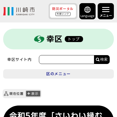
防災ポータル
外部リンク
メニュー
Language
幸区
トップ
検索
幸区サイト内
区のメニュー
現在位置
表示
令和5年度「さいわい縁む