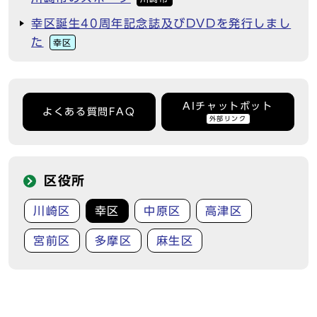
幸区誕生40周年記念誌及びDVDを発行しまし
た
幸区
AIチャットボット
よくある質問FAQ
外部リンク
区役所
川崎区
幸区
中原区
高津区
宮前区
多摩区
麻生区