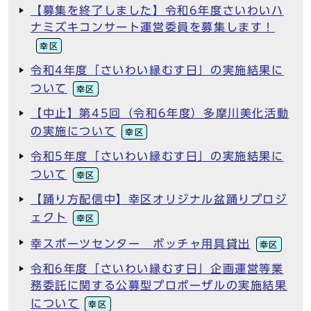
【募集を終了しました】令和6年度さいわいハ
ナミズキコンサート運営委員を募集します！
幸区
令和4年度「さいわい縁むす日」の実施結果に
ついて
幸区
【中止】第45回（令和6年度）多摩川美化活動
の実施について
幸区
令和5年度「さいわい縁むす日」の実施結果に
ついて
幸区
【踊り方配信中】幸区オリジナル盆踊りプロジ
ェクト
幸区
幸スポーツセンター ボッチャ用具貸出
幸区
令和6年度「さいわい縁むす日」企画運営等業
務委託に関する公募型プロポーザルの実施結果
について
幸区