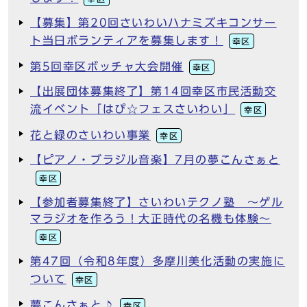
【募集】第20回さいわいハナミズキコンサー
ト当日ボランティアを募集します！
幸区
第5回幸区ボッチャ大会開催
幸区
【出展団体募集終了】第14回幸区市民活動交
流イベント「はぴ☆フェスさいわい」
幸区
花と緑のさいわい事業
幸区
【ピアノ・ブラジル音楽】7月の夢こんさぁと
幸区
【参加者募集終了】さいわいテクノ塾 ～ゲル
マラジオを作ろう！大正時代の名機も体験～
幸区
第47回（令和8年度）多摩川美化活動の実施に
ついて
幸区
夢こんさぁと♪
幸区