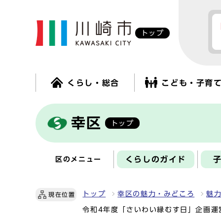
トップ
くらし・総合
こども・子育
幸区
トップ
くらしのガイド
区のメニュー
トップ
幸区の魅力・みどころ
魅
現在位置
令和4年度「さいわい縁むす日」企画運