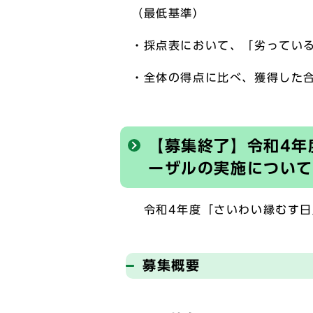
（最低基準）
・採点表において、「劣ってい
・全体の得点に比べ、獲得した合
【募集終了】令和4年
ーザルの実施について
令和4年度「さいわい縁むす日
募集概要