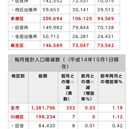
・区役所
142,552
72,537
70,015
・向丘出張所
59,653
30,141
29,512
多摩区
200,694
106,125
94,569
・区役所
149,982
79,844
70,138
・生田出張所
50,712
26,281
24,431
麻生区
146,589
73,047
73,542
毎月推計人口増減数（（平成14年10月1日現
在）
地区別
総数
前月と
前月と
前年同月と
の増△
の増△
の増加率％
減
減
（実
（増加
数）
率％）
全市
1,281,706
353
0.03
1.19
川崎区
198,234
7
0
1.12
・区役
84,420
8
0.01
0.42