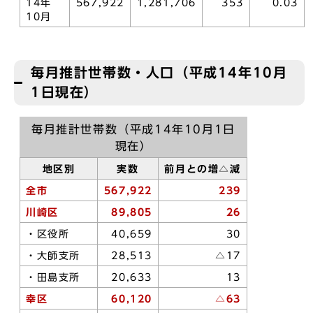
14年
567,922
1,281,706
353
0.03
10月
毎月推計世帯数・人口（平成14年10月
1日現在）
毎月推計世帯数（平成14年10月1日
現在）
地区別
実数
前月との増△減
全市
567,922
239
川崎区
89,805
26
・区役所
40,659
30
・大師支所
28,513
△17
・田島支所
20,633
13
幸区
60,120
△63