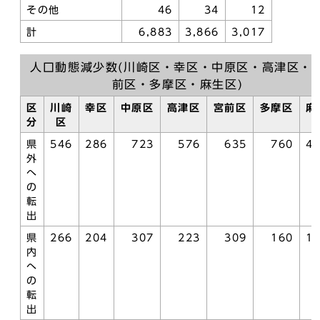
その他
46
34
12
計
6,883
3,866
3,017
人口動態減少数(川崎区・幸区・中原区・高津区・
前区・多摩区・麻生区)
区
川崎
幸区
中原区
高津区
宮前区
多摩区
麻
分
区
県
546
286
723
576
635
760
4
外
へ
の
転
出
県
266
204
307
223
309
160
1
内
へ
の
転
出