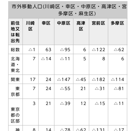
市外移動人口(川崎区・幸区・中原区・高津区・宮
多摩区・麻生区)
前住
川崎
幸区
中原区
高津
宮前区
多摩区
地又
区
区
は転
出先
総数
△1
63
△95
6
△122
△62
北海
7
△14
△11
5
8
6
道・
東北
関東
17
24
△147
△45
△182
△114
東
7
24
△55
21
△31
△81
京都
3
21
△39
12
△15
△11
東京
都の
区部
神
8
14
△78
△62
△131
△17