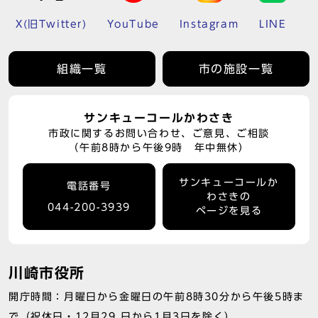
X(旧Twitter)
YouTube
Instagram
LINE
組織一覧
市の施設一覧
サンキューコールかわさき
市政に関するお問い合わせ、ご意見、ご相談
（午前8時から午後9時 年中無休）
サンキューコールか
電話番号
わさきの
044-200-3939
ページを見る
川崎市役所
開庁時間：月曜日から金曜日の午前8時30分から午後5時ま
で（祝休日・12月29 日から1月3日を除く）