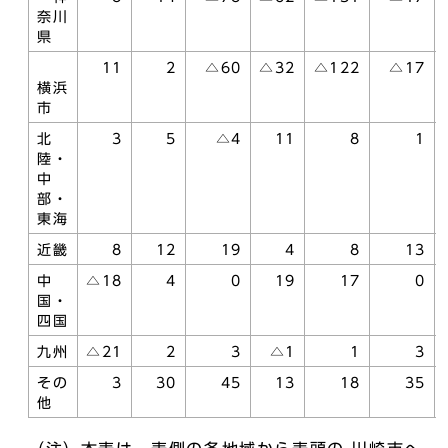
奈川
県
11
2
△60
△32
△122
△17
横浜
市
北
3
5
△4
11
8
1
陸・
中
部・
東海
近畿
8
12
19
4
8
13
中
△18
4
0
19
17
0
国・
四国
九州
△21
2
3
△1
1
3
その
3
30
45
13
18
35
他