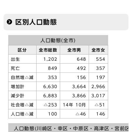
区別人口動態
人口動態(全市)
区分
全市総数
全市男
全市女
出生
1,202
648
554
死亡
849
492
357
自然増△減
353
156
197
増加計
6,630
3,664
2,966
減少計
6,883
3,866
3,017
社会増△減
△253
14年 10月
△51
人口増△減
100
△46
146
人口動態(川崎区・幸区・中原区・高津区・宮前区