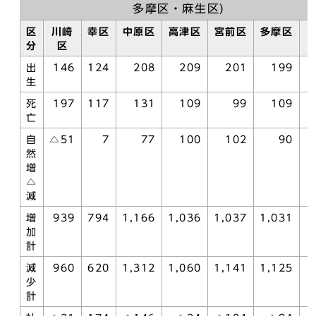
多摩区・麻生区)
区
川崎
幸区
中原区
高津区
宮前区
多摩区
分
区
出
146
124
208
209
201
199
生
死
197
117
131
109
99
109
亡
自
△51
7
77
100
102
90
然
増
△
減
増
939
794
1,166
1,036
1,037
1,031
加
計
減
960
620
1,312
1,060
1,141
1,125
少
計