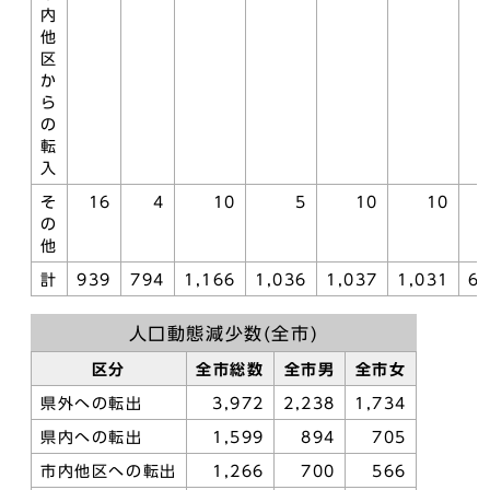
内
他
区
か
ら
の
転
入
そ
16
4
10
5
10
10
の
他
計
939
794
1,166
1,036
1,037
1,031
6
人口動態減少数(全市)
区分
全市総数
全市男
全市女
県外への転出
3,972
2,238
1,734
県内への転出
1,599
894
705
市内他区への転出
1,266
700
566