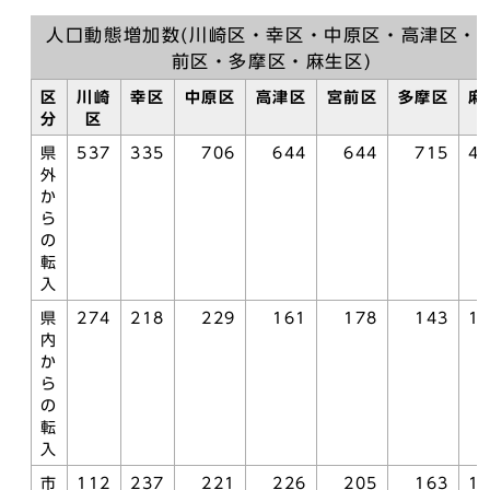
人口動態増加数(川崎区・幸区・中原区・高津区・
前区・多摩区・麻生区)
区
川崎
幸区
中原区
高津区
宮前区
多摩区
麻
分
区
県
537
335
706
644
644
715
4
外
か
ら
の
転
入
県
274
218
229
161
178
143
1
内
か
ら
の
転
入
市
112
237
221
226
205
163
1