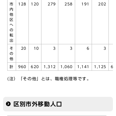
市
128
120
279
258
191
202
内
他
区
へ
の
転
出
そ
20
10
3
3
6
3
の
他
計
960
620
1,312
1,060
1,141
1,125
6
(注）「その他」とは、職権処理等です。
区別市外移動人口