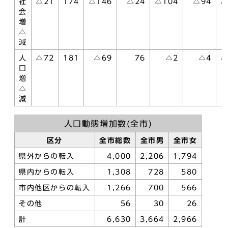
社
△21
174
△146
△24
△104
△94
△
会
増
△
減
人
△72
181
△69
76
△2
△4
△
口
増
△
減
人口動態増加数(全市)
区分
全市総数
全市男
全市女
県外からの転入
4,000
2,206
1,794
県内からの転入
1,308
728
580
市内他区からの転入
1,266
700
566
その他
56
30
26
計
6,630
3,664
2,966