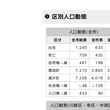
区別人口動態
人口動態(全市)
区分
全市総数
全市男
出生
1,240
633
死亡
759
435
自然増△減
481
198
増加計
7,210
3,860
3
減少計
7,258
4,018
3
社会増△減
△48
△158
人口増△減
433
40
人口動態(川崎区・幸区・中原