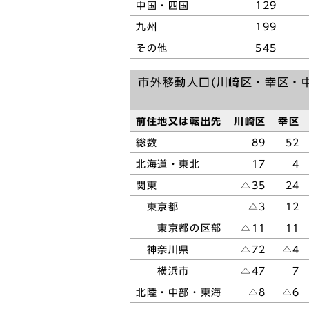
中国・四国
129
九州
199
その他
545
市外移動人口(川崎区・幸区・
前住地又は転出先
川崎区
幸区
総数
89
52
北海道・東北
17
4
関東
△35
24
東京都
△3
12
東京都の区部
△11
11
神奈川県
△72
△4
横浜市
△47
7
北陸・中部・東海
△8
△6