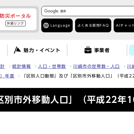
防災ポータル
外部リンク
Language
よくある質問
FAQ
AIチャッ
て
魅力・イベント
事業者
統計
統計情報
人口・世帯数
川崎市の世帯数・人口
川
0）年度
「区別人口動態」及び「区別市外移動人口」（平成22
別市外移動人口」（平成22年1