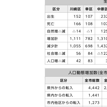
生
区分
川崎区
幸区
中原
出生
152
107
23
死亡
166
108
10
自然増△減
△14
△1
12
増加計
1,111
782
1,31
減少計
1,055
698
1,43
社会増△減
56
84
△12
人口増△減
42
83
人口動態増加数(全市
区分
全市総数
県外からの転入
4,442
2
県内からの転入
1,441
市内他区からの転入
1,273