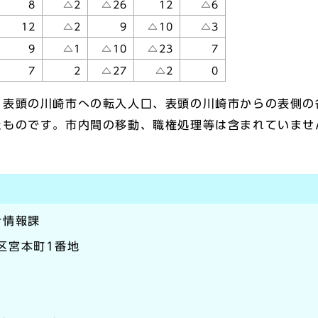
8
△2
△26
12
△6
12
△2
9
△10
△3
9
△1
△10
△23
7
7
2
△27
△2
0
ら表頭の川崎市への転入人口、表頭の川崎市からの表側の
たものです。市内間の移動、職権処理等は含まれていませ
計情報課
崎区宮本町1番地