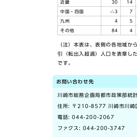
近畿
30
14
中国・四国
△3
7
九州
4
5
その他
84
4
（注）本表は、表側の各地域か
引（転出入超過）人口を表章し
です。
お問い合わせ先
川崎市総務企画局都市政策部統
住所: 〒210-8577 川崎市川
電話:
044-200-2067
ファクス: 044-200-3747