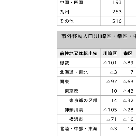
中国・四国
193
九州
253
その他
516
市外移動人口(川崎区・幸区・
前住地又は転出先
川崎区
幸区
総数
△101
△89
北海道・東北
△3
7
関東
△97
△63
東京都
10
△43
東京都の区部
14
△32
神奈川県
△105
△28
横浜市
△71
△16
北陸・中部・東海
△3
14