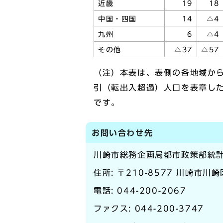
近畿
19
18
中国・四国
14
△4
九州
6
△4
その他
△37
△57
（注）本表は、表側の各地域か
引（転出入超過）人口を表章し
です。
お問い合わせ先
川崎市総務企画局都市政策部統
住所: 〒210-8577 川崎市川
電話:
044-200-2067
ファクス: 044-200-3747