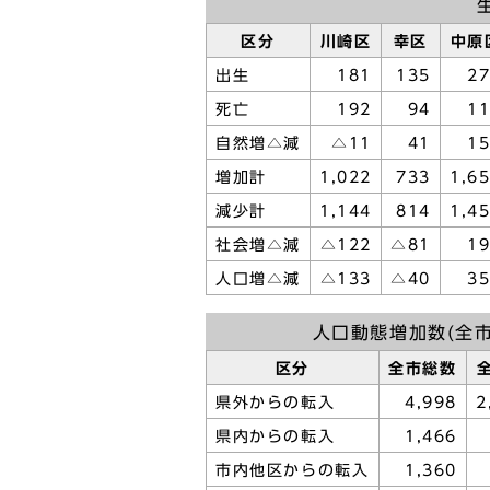
区分
川崎区
幸区
中原
出生
181
135
2
死亡
192
94
1
自然増△減
△11
41
1
増加計
1,022
733
1,6
減少計
1,144
814
1,4
社会増△減
△122
△81
1
人口増△減
△133
△40
3
人口動態増加数(全市
区分
全市総数
県外からの転入
4,998
2
県内からの転入
1,466
市内他区からの転入
1,360