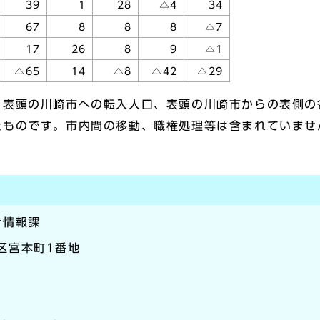
39
1
28
△4
34
67
8
8
8
△7
17
26
8
9
△1
△65
14
△8
△42
△29
ら表頭の川崎市への転入人口、表頭の川崎市からの表側の
たものです。市内間の移動、職権処理等は含まれていませ
計情報課
崎区宮本町1番地