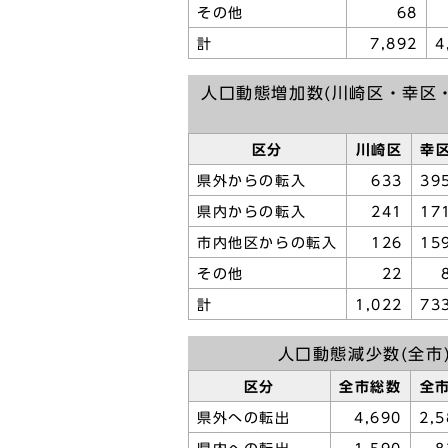
その他
68
計
7,892
4
人口動態増加数(川崎区・幸区
区分
川崎区
幸
県外からの転入
633
39
県内からの転入
241
17
市内他区からの転入
126
15
その他
22
計
1,022
73
人口動態減少数(全市
区分
全市総数
全
県外への転出
4,690
2,5