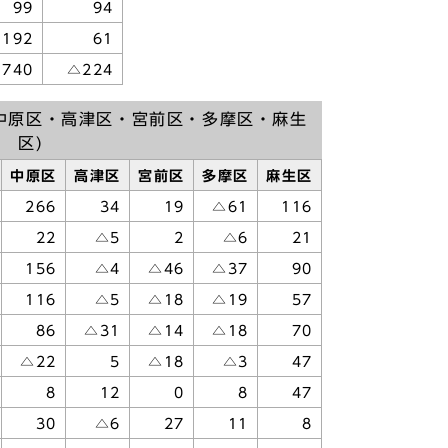
99
94
192
61
740
△224
中原区・高津区・宮前区・多摩区・麻生
区)
中原区
高津区
宮前区
多摩区
麻生区
266
34
19
△61
116
22
△5
2
△6
21
156
△4
△46
△37
90
116
△5
△18
△19
57
86
△31
△14
△18
70
△22
5
△18
△3
47
8
12
0
8
47
30
△6
27
11
8