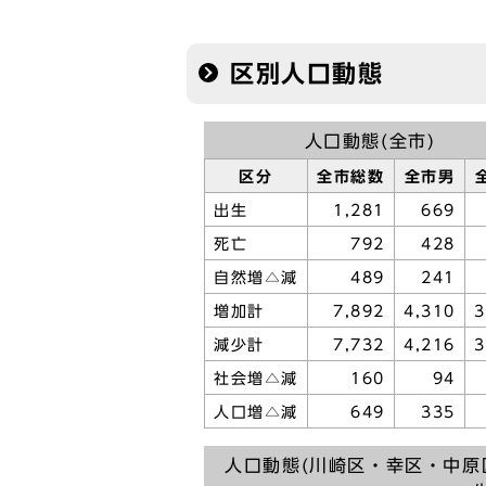
区別人口動態
人口動態(全市)
区分
全市総数
全市男
出生
1,281
669
死亡
792
428
自然増△減
489
241
増加計
7,892
4,310
3
減少計
7,732
4,216
3
社会増△減
160
94
人口増△減
649
335
人口動態(川崎区・幸区・中