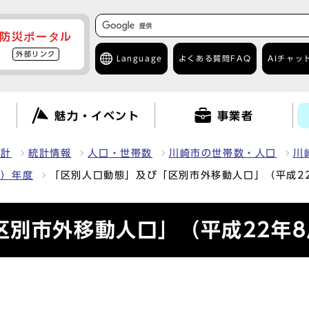
防災ポータル
外部リンク
Language
よくある質問
FAQ
AIチャッ
て
魅力・イベント
事業者
統計
統計情報
人口・世帯数
川崎市の世帯数・人口
川
0）年度
「区別人口動態」及び「区別市外移動人口」（平成2
区別市外移動人口」（平成22年8