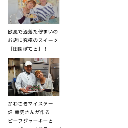
欧風で洒落た佇まいの
お店に究極のスイーツ
「田園ぽてと」！
かわさきマイスター
畑 幸男さんが作る
ビーフジャーキーと