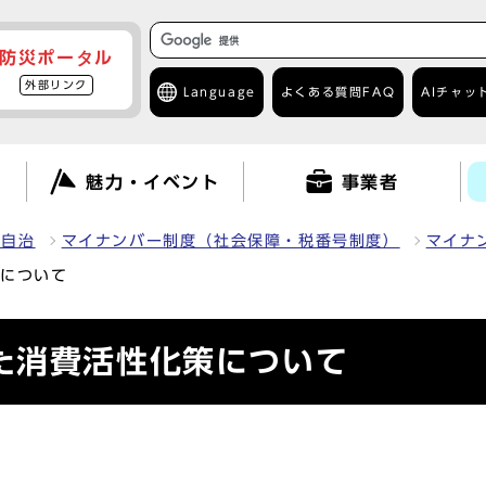
防災ポータル
外部リンク
Language
よくある質問
FAQ
AIチャッ
て
魅力・イベント
事業者
民自治
マイナンバー制度（社会保障・税番号制度）
マイナ
策について
た消費活性化策について