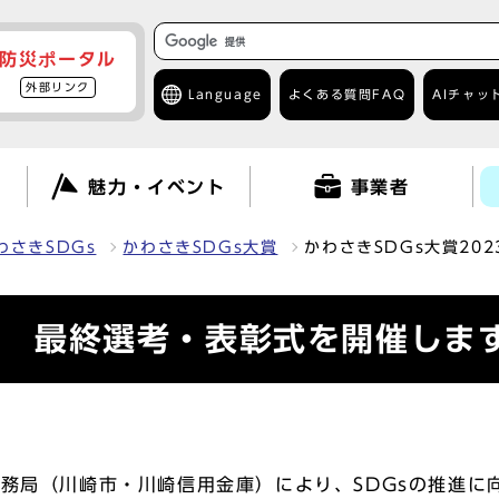
防災ポータル
外部リンク
Language
よくある質問
FAQ
AIチャッ
て
魅力・イベント
事業者
わさきSDGs
かわさきSDGs大賞
かわさきSDGs大賞20
23 最終選考・表彰式を開催しま
事務局（川崎市・川崎信用金庫）により、SDGsの推進