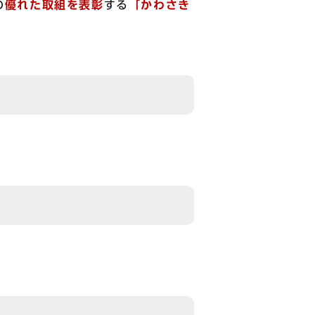
の
優れた取組を表彰
する
「かわさき