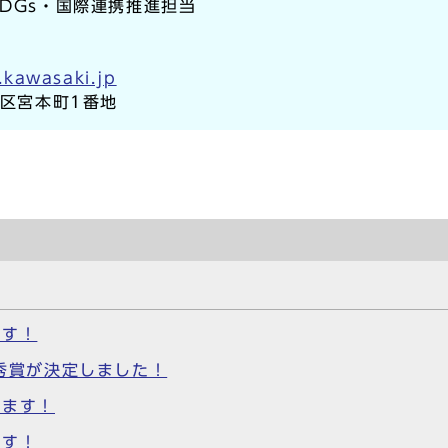
SDGs・国際連携推進担当
.kawasaki.jp
崎区宮本町1番地
ます！
優秀賞が決定しました！
します！
ます！