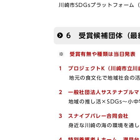
川崎市SDGsプラットフォーム
6 受賞候補団体（最
※
受賞有無や種類は当日発表
1
プロジェクトK
（川崎市立川
地元の食文化で地域社会の
2
一般社団法人サステナブルマ
地域の推し活×SDGs〜小中学
3
スナイプバレー合同会社
身近な川崎の海の環境を通して
4
特別養護老人ホーム
潮見台