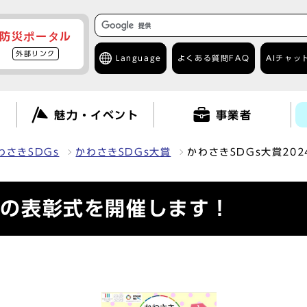
防災ポータル
外部リンク
Language
よくある質問
FAQ
AIチャッ
て
魅力・イベント
事業者
わさきSDGs
かわさきSDGs大賞
かわさきSDGs大賞20
24の表彰式を開催します！