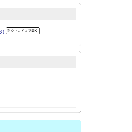
別ウィンドウで開く
B)
)