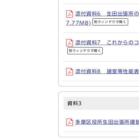
添付資料6 生田出張所の
別ウィンドウで開く
7.77MB)
添付資料7 これからのコミ
別ウィンドウで開く
添付資料8 諸室等性能表(P
資料3
多摩区役所生田出張所建替事