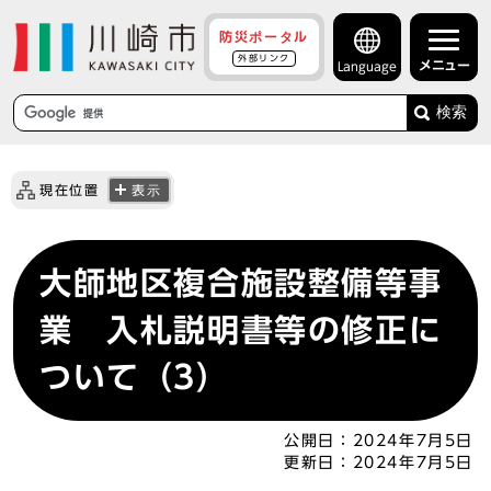
防災ポータル
外部リンク
メニュー
Language
検索
現在位置
表示
大師地区複合施設整備等事
業 入札説明書等の修正に
ついて（3）
公開日：
2024年7月5日
更新日：
2024年7月5日