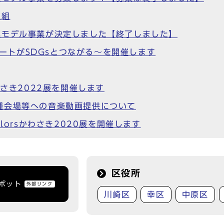
取組
進モデル事業が決定しました【終了しました】
アートがSDGsとつながる～を開催します
わさき2022展を開催します
種会場等への音楽動画提供について
Colorsかわさき2020展を開催します
区役所
トボット
外部リンク
川崎区
幸区
中原区