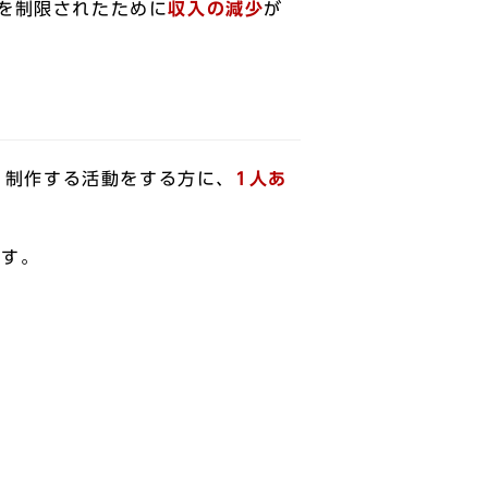
を制限されたために
収入の減少
が
・制作する活動をする方に、
1人あ
ます。