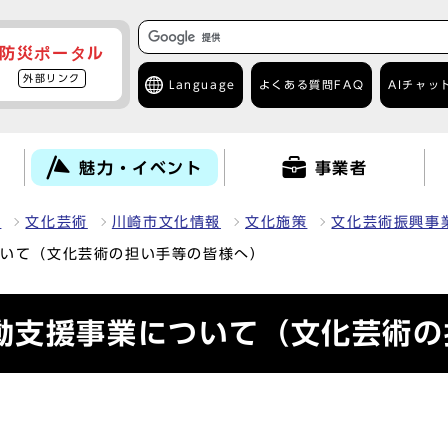
防災ポータル
外部リンク
Language
よくある質問
FAQ
AIチャッ
て
魅力・イベント
事業者
力
文化芸術
川崎市文化情報
文化施策
文化芸術振興事
ついて（文化芸術の担い手等の皆様へ）
動支援事業について（文化芸術の