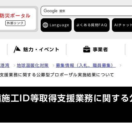
防災ポータル
外部リンク
Language
よくある質問
FAQ
AIチャッ
て
魅力・イベント
事業者
・港湾
地球温暖化対策
募集情報（入札、職員募集）
得支援業務に関する公募型プロポーザル実施結果について
備施工ID等取得支援業務に関す