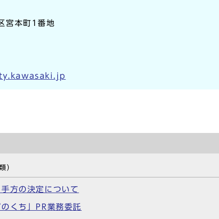
崎区宮本町1番地
y.kawasaki.jp
類）
相手方の決定について
のくち」PR業務委託