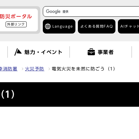
防災ポータル
外部リンク
Language
よくある質問
FAQ
AIチャッ
て
魅力・イベント
事業者
幸消防署
火災予防
電気火災を未然に防ごう（1）
（1）