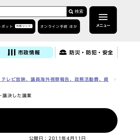
検索
メニュー
トボット
外部リンク
オンライン手続 ほか
市政情報
防災・防犯・安全
、テレビ放映、議員海外視察報告、政務活動費、資
－議決した議案
公開日：
2011年4月11日