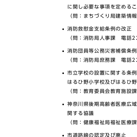
に関し必要な事項を定める
（問：まちづくり局建築情報課
消防救慰金支給条例の改正
（問：消防局人事課 電話22
消防団員等公務災害補償条
（問：消防局庶務課 電話22
市立学校の設置に関する条
はるひ野小学校及びはるひ
（問：教育委員会教育施設課 
神奈川県後期高齢者医療広
関する協議
（問：健康福祉局福祉医療課 
市道路線の認定及び廃止