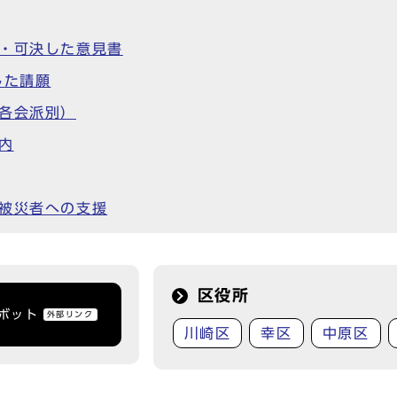
議・可決した意見書
した請願
各会派別）
内
震被災者への支援
区役所
トボット
外部リンク
川崎区
幸区
中原区