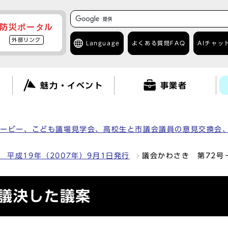
防災ポータル
外部リンク
Language
よくある質問
FAQ
AIチャッ
て
魅力・イベント
事業者
ムービー、こども議場見学会、高校生と市議会議員の意見交換会
）
 平成19年（2007年）9月1日発行
議会かわさき 第72号
－議決した議案