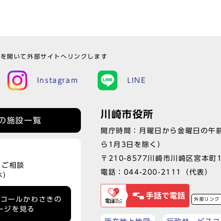
ウを開いて外部サイトへリンクします
Instagram
LINE
川崎市役所
の施設一覧
開庁時間：月曜日から金曜日の午前
ら1月3日を除く）
〒210-8577川崎市川崎区宮本町
、ご相談
電話：
044-200-2111
（代表）
休）
ーコールかわさきの
外部リンク
ージを見る