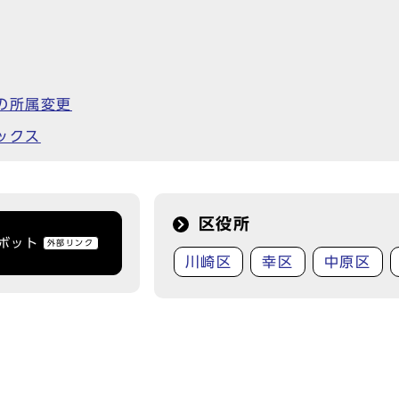
の所属変更
ックス
区役所
トボット
外部リンク
川崎区
幸区
中原区