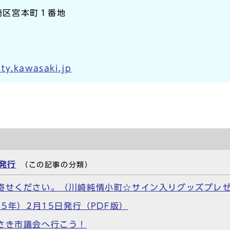
川崎区宮本町１番地
ty.kawasaki.jp
日発行
（この記事の分類）
お寄せください。（川崎純情小町☆サイン入りグッズプレ
5年）2月15日発行（PDF版）
さき市議会へ行こう！