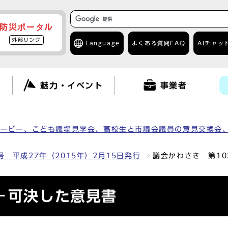
防災ポータル
外部リンク
Language
よくある質問
FAQ
AIチャッ
て
魅力・イベント
事業者
ムービー、こども議場見学会、高校生と市議会議員の意見交換会
）
号 平成27年（2015年）2月15日発行
議会かわさき 第1
－可決した意見書