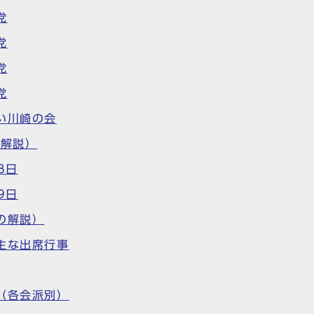
党
党
党
党
い川崎の会
の解説）
8日
9日
の解説）
主な出席行事
（各会派別）