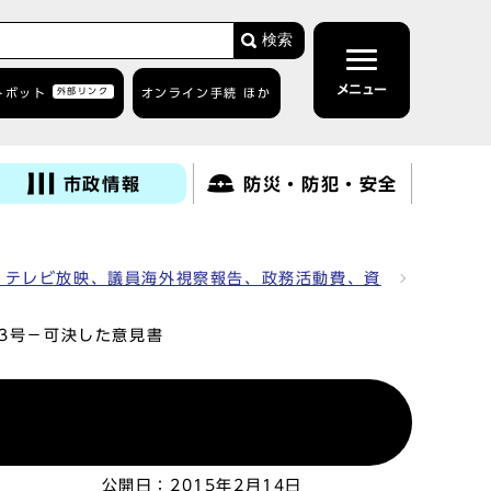
検索
メニュー
トボット
外部リンク
オンライン手続 ほか
市政情報
防災・防犯・安全
、テレビ放映、議員海外視察報告、政務活動費、資
03号－可決した意見書
公開日：
2015年2月14日