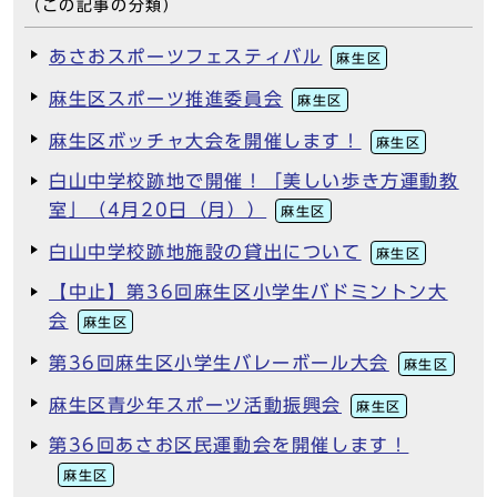
（この記事の分類）
あさおスポーツフェスティバル
麻生区
麻生区スポーツ推進委員会
麻生区
麻生区ボッチャ大会を開催します！
麻生区
白山中学校跡地で開催！「美しい歩き方運動教
室」（4月20日（月））
麻生区
白山中学校跡地施設の貸出について
麻生区
【中止】第36回麻生区小学生バドミントン大
会
麻生区
第36回麻生区小学生バレーボール大会
麻生区
麻生区青少年スポーツ活動振興会
麻生区
第36回あさお区民運動会を開催します！
麻生区