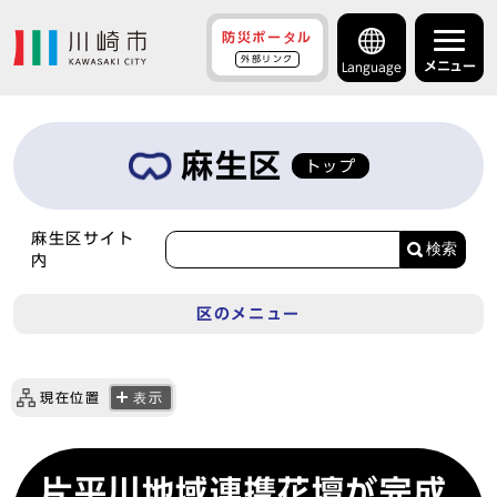
防災ポータル
外部リンク
メニュー
Language
麻生区
トップ
麻生区サイト
検索
内
区のメニュー
現在位置
表示
片平川地域連携花壇が完成