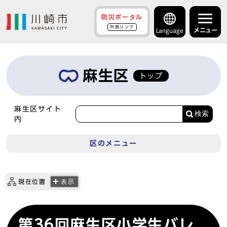
防災ポータル
外部リンク
メニュー
Language
麻生区
トップ
麻生区サイト
検索
内
区のメニュー
現在位置
表示
第36回麻生区小学生バレ