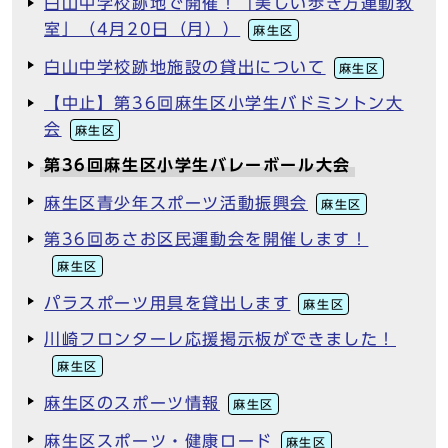
白山中学校跡地で開催！「美しい歩き方運動教
室」（4月20日（月））
麻生区
白山中学校跡地施設の貸出について
麻生区
【中止】第36回麻生区小学生バドミントン大
会
麻生区
第36回麻生区小学生バレーボール大会
麻生区青少年スポーツ活動振興会
麻生区
第36回あさお区民運動会を開催します！
麻生区
パラスポーツ用具を貸出します
麻生区
川崎フロンターレ応援掲示板ができました！
麻生区
麻生区のスポーツ情報
麻生区
麻生区スポーツ・健康ロード
麻生区