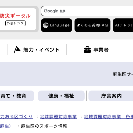
防災ポータル
外部リンク
Language
よくある質問
FAQ
AIチャッ
て
魅力・イベント
事業者
麻生区サ
子育て・教育
健康・福祉
庁舎案内
魅力ある区づくり
地域課題対応事業
地域課題対応事業 各
ち麻生）
麻生区のスポーツ情報