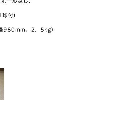
ャボールなし）
1球付）
980mm、2．5kg）
）