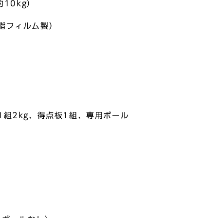
10kg）
樹脂フィルム製）
1組2kg、得点板1組、専用ポール