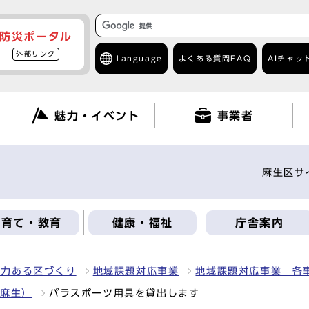
防災ポータル
外部リンク
Language
よくある質問
FAQ
AIチャッ
て
魅力・イベント
事業者
麻生区サ
子育て・教育
健康・福祉
庁舎案内
魅力ある区づくり
地域課題対応事業
地域課題対応事業 各
ち麻生）
パラスポーツ用具を貸出します