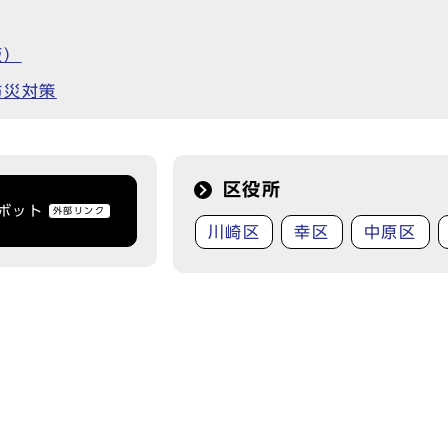
版）
防災対策
区役所
トボット
外部リンク
川崎区
幸区
中原区