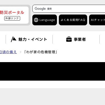
防災ポータル
外部リンク
Language
よくある質問
FAQ
AIチャッ
て
魅力・イベント
事業者
日頃の備え
「わが家の危機管理」