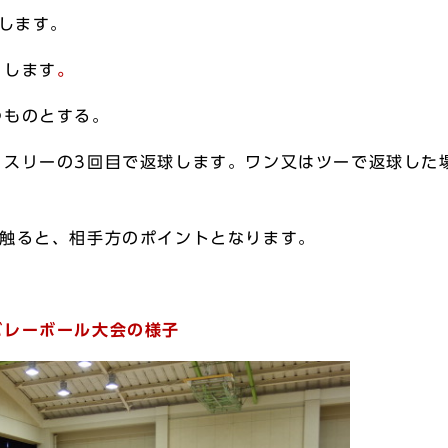
とします。
とします
。
つものとする。
・スリーの3回目で返球します。ワン又はツーで返球した
度触ると、相手方のポイントとなります。
ル大会の様子