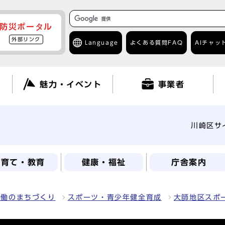
防災ポータル
外部リンク
Language
よくある質問
FAQ
AIチャッ
て
魅力・イベント
事業者
川崎区サ
子育て・教育
健康・福祉
庁舎案内
協働のまちづくり
スポーツ・青少年健全育成
大師地区スポ