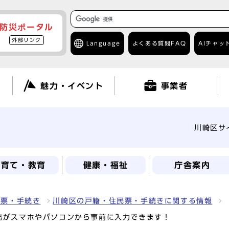
防災ポータル
外部リンク
Language
よくある質問
FAQ
AIチャッ
て
魅力・イベント
事業者
川崎区サ
子育て・教育
健康・福祉
庁舎案内
民票・手続き
川崎区の戸籍・住民票・手続きに関する情報
出がスマホやパソコンから事前に入力できます！