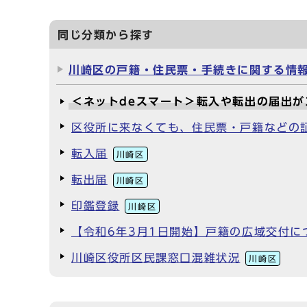
同じ分類から探す
川崎区の戸籍・住民票・手続きに関する情
＜ネットdeスマート＞転入や転出の届出
区役所に来なくても、住民票・戸籍などの
転入届
川崎区
転出届
川崎区
印鑑登録
川崎区
【令和6年3月1日開始】戸籍の広域交付に
川崎区役所区民課窓口混雑状況
川崎区