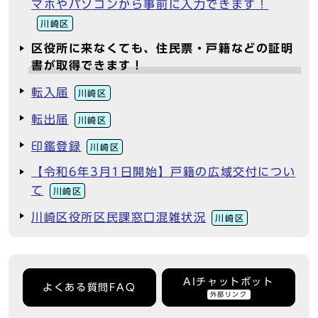
マホやパソコンから事前に入力できます！
川崎区
区役所に来なくても、住民票・戸籍などの証明
書が取得できます！
転入届
川崎区
転出届
川崎区
印鑑登録
川崎区
【令和6年3月1日開始】戸籍の広域交付につい
て
川崎区
川崎区役所区民課窓口混雑状況
川崎区
AIチャットボット
よくある質問FAQ
外部リンク