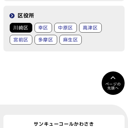
区役所
川崎区
幸区
中原区
高津区
宮前区
多摩区
麻生区
ページの
先頭へ
サンキューコールかわさき