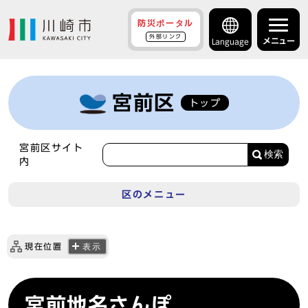
防災ポータル
外部リンク
メニュー
Language
宮前区
トップ
宮前区サイト
検索
内
区のメニュー
現在位置
表示
宮前地名さんぽ