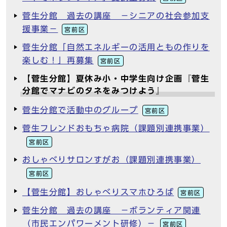
菅生分館 過去の講座 －シニアの社会参加支
援事業－
宮前区
菅生分館「自然エネルギーの活用ともの作りを
楽しむ！」再募集
宮前区
【菅生分館】夏休み小・中学生向け企画『菅生
分館でマナビのタネをみつけよう』
菅生分館で活動中のグループ
宮前区
菅生フレンドおもちゃ病院（課題別連携事業）
宮前区
おしゃべりサロンすがお（課題別連携事業）
宮前区
【菅生分館】おしゃべりスマホひろば
宮前区
菅生分館 過去の講座 －ボランティア関連
（市民エンパワーメント研修）－
宮前区