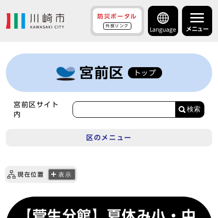
防災ポータル
外部リンク
メニュー
Language
宮前区
トップ
宮前区サイト
検索
内
区のメニュー
現在位置
表示
【菅生分館】夏休み小・中