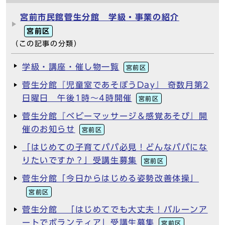
宮前市民館菅生分館 学級・事業の紹介
宮前区
（この記事の分類）
学級・講座・催し物一覧
宮前区
菅生分館『児童室であそぼうDay』 奇数月第2
日曜日 午後1時～4時開催
宮前区
菅生分館『ベビーマッサージ＆感覚あそび』開
催のお知らせ
宮前区
「はじめての子育てパパ必見！どんなパパにな
りたいですか？」受講生募集
宮前区
菅生分館「今日からはじめる姿勢改善体操」
宮前区
菅生分館 「はじめてでも大丈夫！バルーンア
ートでボランティア」受講生募集
宮前区