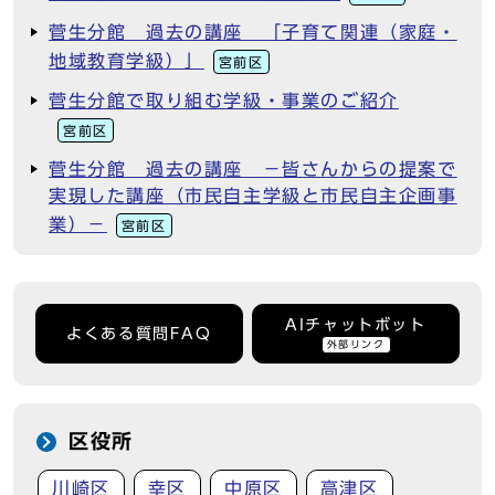
菅生分館 過去の講座 「子育て関連（家庭・
地域教育学級）」
宮前区
菅生分館で取り組む学級・事業のご紹介
宮前区
菅生分館 過去の講座 －皆さんからの提案で
実現した講座（市民自主学級と市民自主企画事
業）－
宮前区
AIチャットボット
よくある質問FAQ
外部リンク
区役所
川崎区
幸区
中原区
高津区