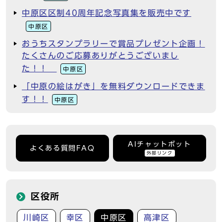
中原区区制40周年記念写真集を販売中です
中原区
おうちスタンプラリーで賞品プレゼント企画！
たくさんのご応募ありがとうございまし
た！！
中原区
「中原の絵はがき」を無料ダウンロードできま
す！！
中原区
AIチャットボット
よくある質問FAQ
外部リンク
区役所
川崎区
幸区
中原区
高津区