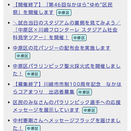
【開催終了】「第46回なかはら“ゆめ”区民
祭」を開催します
中原区
＼試合当日のスタジアムの裏側を見てみよう／
『中原区×川崎フロンターレ スタジアム社会
科見学ツアー』を開催！
中原区
中原区の花パンジーの配布会を実施します
中原区
中原区パラリンピック聖火採火式を開催しまし
た！
中原区
【募集終了】川崎市市制100周年記念 なかは
らコアまつり 出店者募集
中原区
区民のみなさんのパラリンピック選手への応援
メッセージを展示しています
中原区
中村憲剛さんへメッセージフラッグを届けまし
た！
中原区