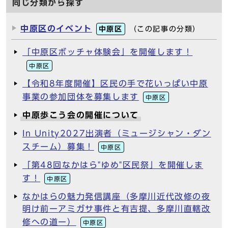
同じ分類から探す
中原区のイベント
中原区
（この記事の分類）
「中原区ボッチャ体験会」を開催します！
中原区
【令和8年度開催】区民の手で花いっぱい中原
事業の参加団体を募集します
中原区
中原歩こう会の開催について
In Unity2027出演者（ミュージシャン・ダン
スチーム）募集！
中原区
「第48回なかはら"ゆめ"区民祭」を開催しま
す！
中原区
なかはらの魅力発信講座（多摩川近代改修の夜
明け前ーアミガサ事件と有吉提、多摩川直轄改
修への道ー）
中原区