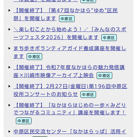
【開催終了】「第47回なかはら“ゆめ”区民
祭」を開催します
中原区
＼楽しむことから始めよう！／「みんなのスポ
ーツフェスタ2026」を開催します
中原区
まち歩きボランティアガイド養成講座を開催し
ます
中原区
【開催終了】令和7年度なかはらの魅力発信講
座×川崎市映像アーカイブ上映会
中原区
【開催終了】2月27日(金曜日)第196回中原区
役所コンサートのお知らせ
中原区
【開催終了】「なかはらはじめの一歩×みどり
でつながるコミュニティ」講座を開催します！
中原区
中原区民交流センター「なかはらっぱ」活用イ