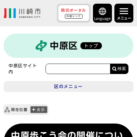
防災ポータル
外部リンク
メニュー
Language
中原区
トップ
中原区サイト
検索
内
区のメニュー
現在位置
表示
中原歩こう会の開催につい