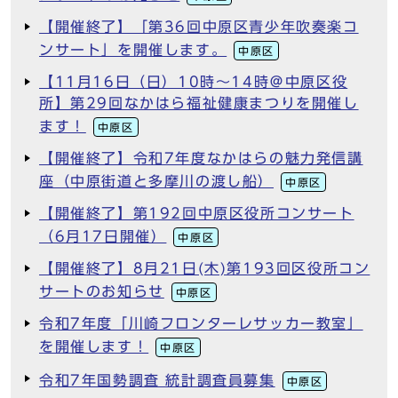
【開催終了】「第36回中原区青少年吹奏楽コ
ンサート」を開催します。
中原区
【11月16日（日）10時～14時＠中原区役
所】第29回なかはら福祉健康まつりを開催し
ます！
中原区
【開催終了】令和7年度なかはらの魅力発信講
座（中原街道と多摩川の渡し船）
中原区
【開催終了】第192回中原区役所コンサート
（6月17日開催）
中原区
【開催終了】8月21日(木)第193回区役所コン
サートのお知らせ
中原区
令和7年度「川崎フロンターレサッカー教室」
を開催します！
中原区
令和7年国勢調査 統計調査員募集
中原区