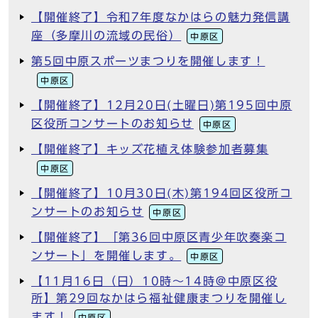
【開催終了】令和7年度なかはらの魅力発信講
座（多摩川の流域の民俗）
中原区
第5回中原スポーツまつりを開催します！
中原区
【開催終了】12月20日(土曜日)第195回中原
区役所コンサートのお知らせ
中原区
【開催終了】キッズ花植え体験参加者募集
中原区
【開催終了】10月30日(木)第194回区役所コ
ンサートのお知らせ
中原区
【開催終了】「第36回中原区青少年吹奏楽コ
ンサート」を開催します。
中原区
【11月16日（日）10時～14時＠中原区役
所】第29回なかはら福祉健康まつりを開催し
ます！
中原区