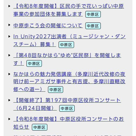
【令和8年度開催】区民の手で花いっぱい中原
事業の参加団体を募集します
中原区
中原歩こう会の開催について
中原区
In Unity2027出演者（ミュージシャン・ダン
スチーム）募集！
中原区
「第48回なかはら"ゆめ"区民祭」を開催しま
す！
中原区
なかはらの魅力発信講座（多摩川近代改修の夜
明け前ーアミガサ事件と有吉提、多摩川直轄改
修への道ー）
中原区
【開催終了】第197回中原区役所コンサート
（6月24日開催）
中原区
【令和8年度開催】中原区役所コンサートのお
知らせ
中原区