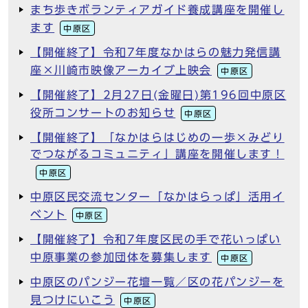
まち歩きボランティアガイド養成講座を開催し
ます
中原区
【開催終了】令和7年度なかはらの魅力発信講
座×川崎市映像アーカイブ上映会
中原区
【開催終了】2月27日(金曜日)第196回中原区
役所コンサートのお知らせ
中原区
【開催終了】「なかはらはじめの一歩×みどり
でつながるコミュニティ」講座を開催します！
中原区
中原区民交流センター「なかはらっぱ」活用イ
ベント
中原区
【開催終了】令和7年度区民の手で花いっぱい
中原事業の参加団体を募集します
中原区
中原区のパンジー花壇一覧／区の花パンジーを
見つけにいこう
中原区