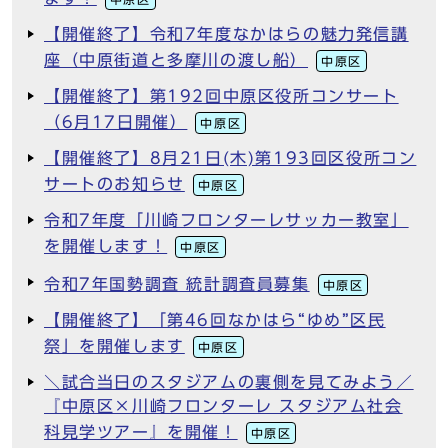
【開催終了】令和7年度なかはらの魅力発信講
座（中原街道と多摩川の渡し船）
中原区
【開催終了】第192回中原区役所コンサート
（6月17日開催）
中原区
【開催終了】8月21日(木)第193回区役所コン
サートのお知らせ
中原区
令和7年度「川崎フロンターレサッカー教室」
を開催します！
中原区
令和7年国勢調査 統計調査員募集
中原区
【開催終了】「第46回なかはら“ゆめ”区民
祭」を開催します
中原区
＼試合当日のスタジアムの裏側を見てみよう／
『中原区×川崎フロンターレ スタジアム社会
科見学ツアー』を開催！
中原区