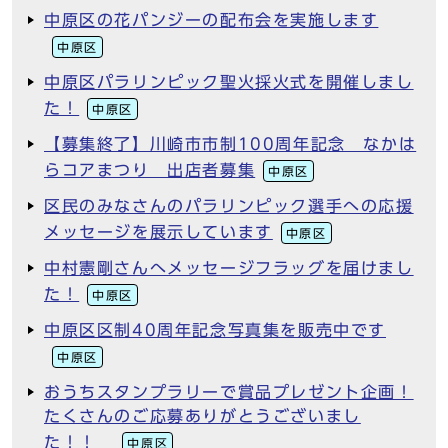
中原区の花パンジーの配布会を実施します
中原区
中原区パラリンピック聖火採火式を開催しまし
た！
中原区
【募集終了】川崎市市制100周年記念 なかは
らコアまつり 出店者募集
中原区
区民のみなさんのパラリンピック選手への応援
メッセージを展示しています
中原区
中村憲剛さんへメッセージフラッグを届けまし
た！
中原区
中原区区制40周年記念写真集を販売中です
中原区
おうちスタンプラリーで賞品プレゼント企画！
たくさんのご応募ありがとうございまし
た！！
中原区