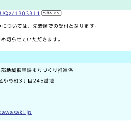
/FUQz/1303311
外部リンク
みについては、先着順での受付となります。
締め切らせていただきます。
進部地域振興課まちづくり推進係
原区小杉町3丁目245番地
.kawasaki.jp