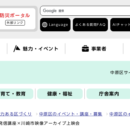
防災ポータル
外部リンク
Language
よくある質問
FAQ
AIチャッ
て
魅力・イベント
事業者
中原区サ
子育て・教育
健康・福祉
庁舎案内
魅力ある区づくり
中原区のイベント・講座・募集
中原区の
発信講座×川崎市映像アーカイブ上映会