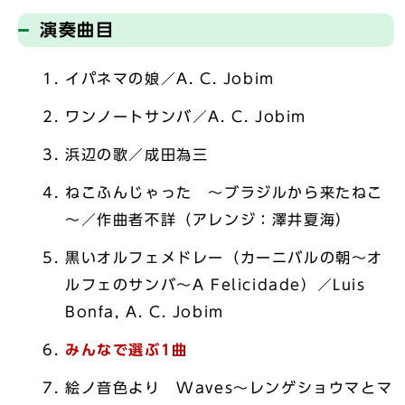
演奏曲目
イパネマの娘／A. C. Jobim
ワンノートサンバ／A. C. Jobim
浜辺の歌／成田為三
ねこふんじゃった ～ブラジルから来たねこ
～／作曲者不詳（アレンジ：澤井夏海）
黒いオルフェメドレー（カーニバルの朝～オ
ルフェのサンバ～A Felicidade）／Luis
Bonfa, A. C. Jobim
みんなで選ぶ1曲
絵ノ音色より Waves～レンゲショウマとマ