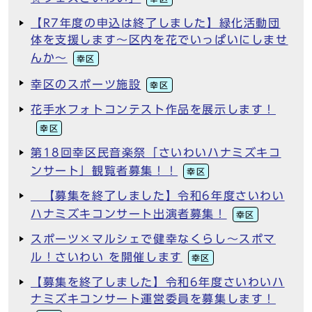
【R7年度の申込は終了しました】緑化活動団
体を支援します～区内を花でいっぱいにしませ
んか～
幸区
幸区のスポーツ施設
幸区
花手水フォトコンテスト作品を展示します！
幸区
第18回幸区民音楽祭「さいわいハナミズキコ
ンサート」観覧者募集！！
幸区
【募集を終了しました】令和6年度さいわい
ハナミズキコンサート出演者募集！
幸区
スポーツ×マルシェで健幸なくらし～スポマ
ル！さいわい を開催します
幸区
【募集を終了しました】令和6年度さいわいハ
ナミズキコンサート運営委員を募集します！