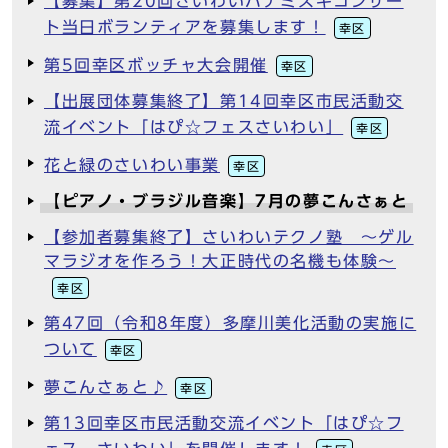
【募集】第20回さいわいハナミズキコンサー
ト当日ボランティアを募集します！
幸区
第5回幸区ボッチャ大会開催
幸区
【出展団体募集終了】第14回幸区市民活動交
流イベント「はぴ☆フェスさいわい」
幸区
花と緑のさいわい事業
幸区
【ピアノ・ブラジル音楽】7月の夢こんさぁと
【参加者募集終了】さいわいテクノ塾 ～ゲル
マラジオを作ろう！大正時代の名機も体験～
幸区
第47回（令和8年度）多摩川美化活動の実施に
ついて
幸区
夢こんさぁと♪
幸区
第13回幸区市民活動交流イベント「はぴ☆フ