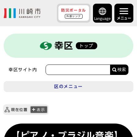
防災ポータル
外部リンク
メニュー
Language
幸区
トップ
検索
幸区サイト内
区のメニュー
現在位置
表示
【ピアノ・ブラジル音楽】