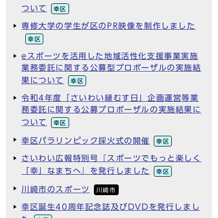
ついて
幸区
専修大学の学生が区のPR映像を制作しました
幸区
eスポーツを活用した地域活性化支援事業実施
業務委託に関する公募型プロポーザルの実施結
果について
幸区
令和4年度「さいわい縁むす日」企画運営等業
務委託に関する公募プロポーザルの実施結果に
ついて
幸区
幸区パラリンピック採火式の開催
幸区
さいわい広報特別号『スポーツでもっと楽しく
「幸」なまちへ』を発行しました
幸区
川崎市のスポーツ
川崎市
幸区誕生40周年記念誌及びDVDを発行しまし