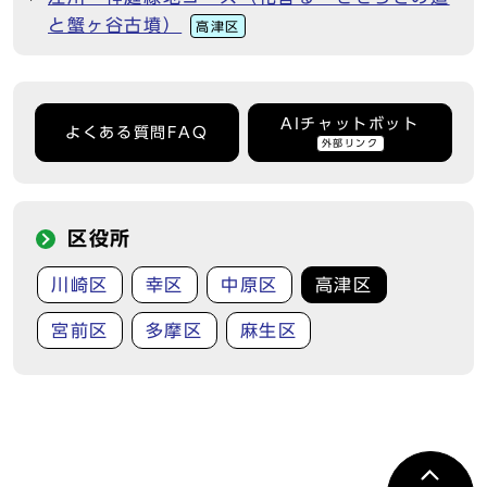
と蟹ヶ谷古墳）
高津区
AIチャットボット
よくある質問FAQ
外部リンク
区役所
川崎区
幸区
中原区
高津区
宮前区
多摩区
麻生区