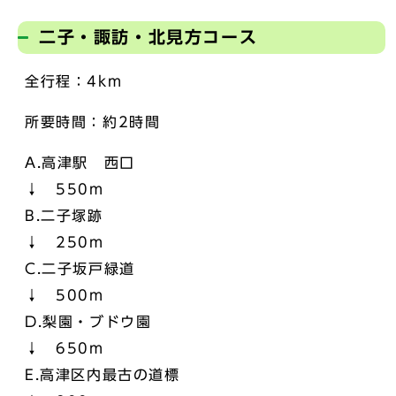
二子・諏訪・北見方コース
全行程：4km
所要時間：約2時間
A.高津駅 西口
↓ 550m
B.二子塚跡
↓ 250m
C.二子坂戸緑道
↓ 500m
D.梨園・ブドウ園
↓ 650m
E.高津区内最古の道標