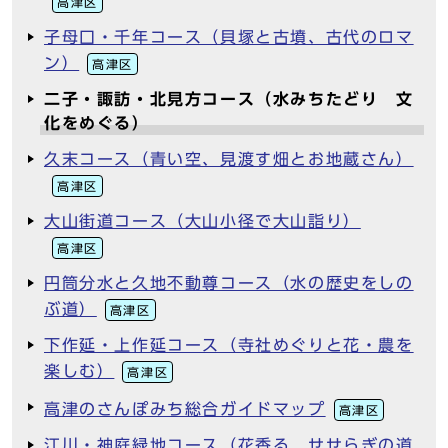
高津区
子母口・千年コース（貝塚と古墳、古代のロマ
ン）
高津区
二子・諏訪・北見方コース（水みちたどり 文
化をめぐる）
久末コース（青い空、見渡す畑とお地蔵さん）
高津区
大山街道コース（大山小径で大山詣り）
高津区
円筒分水と久地不動尊コース（水の歴史をしの
ぶ道）
高津区
下作延・上作延コース（寺社めぐりと花・農を
楽しむ）
高津区
高津のさんぽみち総合ガイドマップ
高津区
江川・神庭緑地コース（花香る せせらぎの道