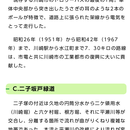
体中央部から突き出したうさぎの耳のような2本の
ポールが特徴で、道路上に張られた架線から電気を
とって走行した。
昭和26年（1951年）から昭和42年（1967
年）まで、川崎駅から水江町まで7．30キロの路線
は、市電と共に川崎市の工業都市の復興に大いに貢
献した。
C.二子坂戸緑道
二子塚の付近は久地の円筒分水から二ケ領用水
（川崎堀）と六ケ村堀、根方堀、それに平瀬川等が
交合し、分離する箇所で流れが曲がりくねり複雑な
地帯であった。本流と平瀬川の改修により流れが変