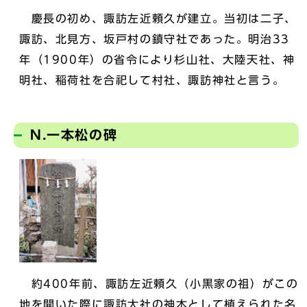
慶長の初め、諏訪左近頼久が建立。当初は二子、
諏訪、北見方、坂戸村の鎮守社であった。明治33
年（1900年）の省令により杉山社、大陸天社、神
明社、稲荷社を合祀して村社、諏訪神社と言う。
N.一本松の碑
約400年前、諏訪左近頼久（小黒家の祖）がこの
地を開いた際に諏訪大社の神木として植えられた名