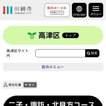
防災ポータル
外部リンク
メニュー
Language
高津区
トップ
高津区サイト
検索
内
区のメニュー
現在位置
表示
二子・諏訪・北見方コース