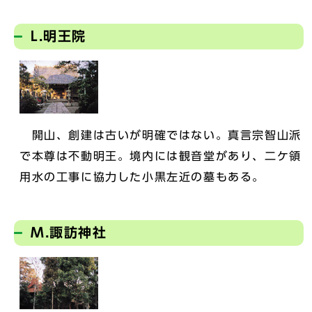
L.明王院
開山、創建は古いが明確ではない。真言宗智山派
で本尊は不動明王。境内には観音堂があり、二ケ領
用水の工事に協力した小黒左近の墓もある。
M.諏訪神社