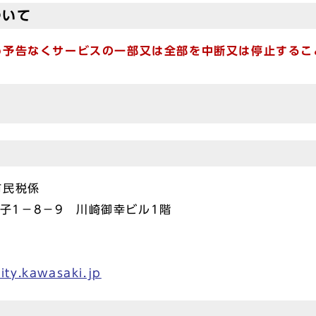
ついて
め予告なくサービスの一部又は全部を中断又は停止するこ
市民税係
砂子1－8－9 川崎御幸ビル1階
ty.kawasaki.jp