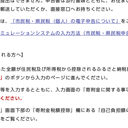
の提出はできません。申告書は添付書類とともに、お住ま
へ郵送していただくか、直接窓口へお持ちください。
合は、
「市民税・県民税（個人）の電子申告について」
を
ミュレーションシステムの入力方法（市民税・県民税申告
される方へ】
除いた全額が住民税及び所得税から控除されるふるさと納
方」
のボタンから入力のページに進んでください。
除等を入力するとともに、入力画面の「寄附金に関する事
てください。
」画面下部の「寄附金税額控除」欄にある「自己負担額の
」をご覧ください。