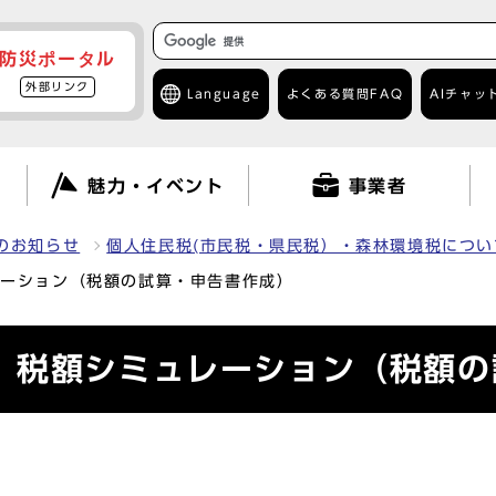
防災ポータル
外部リンク
Language
よくある質問
FAQ
AIチャッ
て
魅力・イベント
事業者
のお知らせ
個人住民税(市民税・県民税）・森林環境税につい
レーション（税額の試算・申告書作成）
 税額シミュレーション（税額の