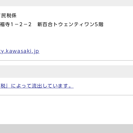
市民税係
区万福寺1－2－2 新百合トウェンティワン5階
ty.kawasaki.jp
納税」によって流出しています。