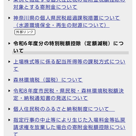
対象とする寄附金について
神奈川県の個人県民税超過課税措置について
（水源環境保全・再生の財源について）
外部リンク
令和6年度分の特別税額控除（定額減税）につ
いて
上場株式等に係る配当所得等の課税方式につい
て
森林環境税（国税）について
令和8年度市民税・県民税・森林環境税税額決
定・納税通知書の発送について
個人住民税のふるさと納税制度について
指定行事の中止等により生じた入場料金等払戻
請求権を放棄した場合の寄附金税額控除につい
て