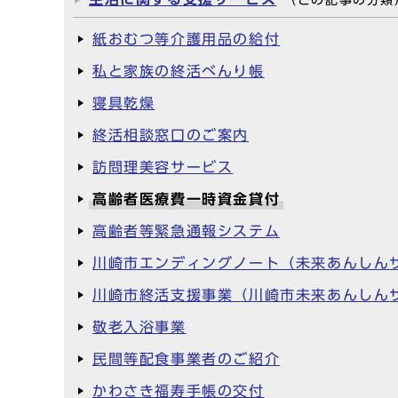
（この記事の分類
紙おむつ等介護用品の給付
私と家族の終活べんり帳
寝具乾燥
終活相談窓口のご案内
訪問理美容サービス
高齢者医療費一時資金貸付
高齢者等緊急通報システム
川崎市エンディングノート（未来あんしん
川崎市終活支援事業（川崎市未来あんしん
敬老入浴事業
民間等配食事業者のご紹介
かわさき福寿手帳の交付