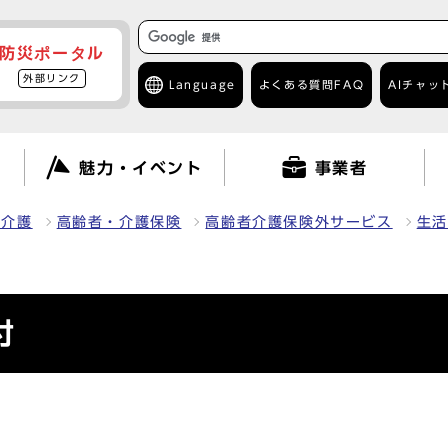
防災ポータル
外部リンク
Language
よくある質問
FAQ
AIチャッ
て
魅力・イベント
事業者
・介護
高齢者・介護保険
高齢者介護保険外サービス
生活
付